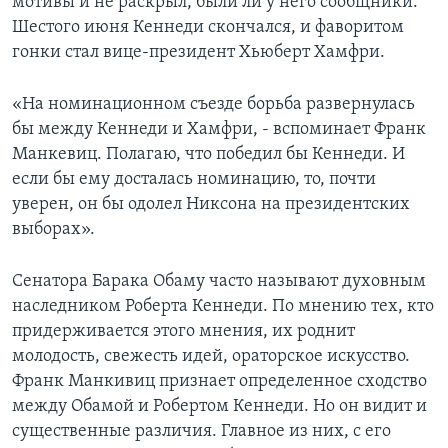
мотивы и не раскрыл, были ли у него сообщники.
Шестого июня Кеннеди скончался, и фаворитом
гонки стал вице-президент Хьюберт Хамфри.
«На номинационном съезде борьба развернулась
бы между Кеннеди и Хамфри, - вспоминает Франк
Манкевиц. Полагаю, что победил бы Кеннеди. И
если бы ему досталась номинацию, то, почти
уверен, он бы одолел Никсона на президентских
выборах».
Сенатора Барака Обаму часто называют духовным
наследником Роберта Кеннеди. По мнению тех, кто
придерживается этого мнения, их роднит
молодость, свежесть идей, ораторское искусство.
Франк Манкивиц признает определенное сходство
между Обамой и Робертом Кеннеди. Но он видит и
существенные различия. Главное из них, с его