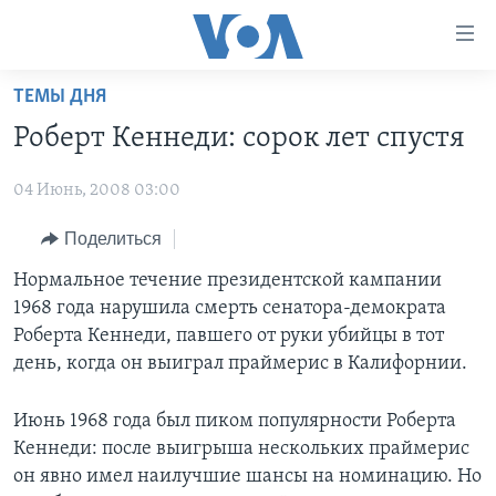
Линки
доступности
Перейти
ТЕМЫ ДНЯ
на
ГЛАВНОЕ
Роберт Кеннеди: сорок лет спустя
основной
ПРОГРАММЫ
контент
04 Июнь, 2008 03:00
ПРОЕКТЫ
Перейти
АМЕРИКА
к
ЭКСПЕРТИЗА
Поделиться
НОВОСТИ ЗА МИНУТУ
УЧИМ АНГЛИЙСКИЙ
основной
ИНТЕРВЬЮ
ИТОГИ
НАША АМЕРИКАНСКАЯ ИСТОРИЯ
Нормальное течение президентской кампании
навигации
1968 года нарушила смерть сенатора-демократа
Перейти
ФАКТЫ ПРОТИВ ФЕЙКОВ
ПОЧЕМУ ЭТО ВАЖНО?
А КАК В АМЕРИКЕ?
Роберта Кеннеди, павшего от руки убийцы в тот
в
ЗА СВОБОДУ ПРЕССЫ
ДИСКУССИЯ VOA
АРТЕФАКТЫ
день, когда он выиграл праймерис в Калифорнии.
поиск
УЧИМ АНГЛИЙСКИЙ
ДЕТАЛИ
АМЕРИКАНСКИЕ ГОРОДКИ
Июнь 1968 года был пиком популярности Роберта
ВИДЕО
НЬЮ-ЙОРК NEW YORK
ТЕСТЫ
Кеннеди: после выигрыша нескольких праймериc
он явно имел наилучшие шансы на номинацию. Но
ПОДПИСКА НА НОВОСТИ
АМЕРИКА. БОЛЬШОЕ ПУТЕШЕСТВИЕ