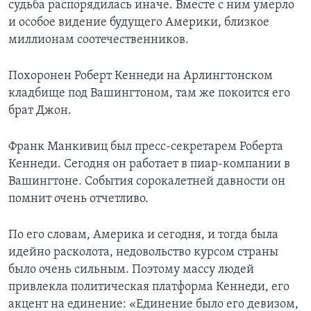
судьба распорядилась иначе. Вместе с ним умерло
и особое видение будущего Америки, близкое
Learning English
миллионам соотечественников.
СОЦИАЛЬНЫЕ СЕТИ
Похоронен Роберт Кеннеди на Арлингтонском
кладбище под Вашингтоном, там же покоится его
брат Джон.
Языки
Франк Манкивиц был пресс-секретарем Роберта
Кеннеди. Сегодня он работает в пиар-компании в
Вашингтоне. События сорокалетней давности он
помнит очень отчетливо.
По его словам, Америка и сегодня, и тогда была
идейно расколота, недовольство курсом страны
было очень сильным. Поэтому массу людей
привлекла политическая платформа Кеннеди, его
акцент на единение: «Единение было его девизом,