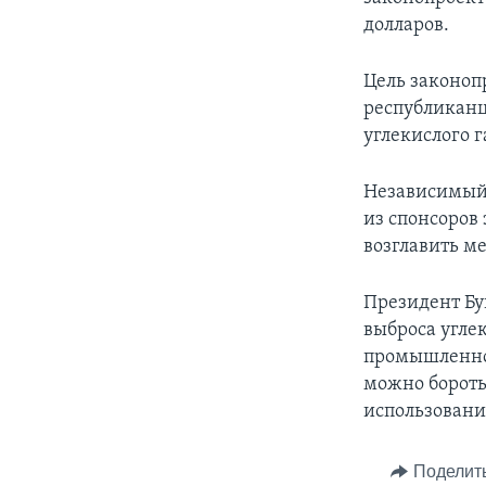
долларов.
Цель законоп
республиканцы
углекислого г
Независимый 
из спонсоров
возглавить м
Президент Бу
выброса углек
промышленнос
можно бороть
использовани
Поделит