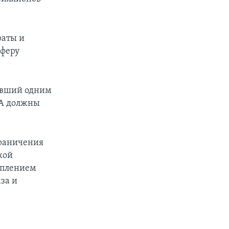
раты и
сферу
авший одним
ША должны
граничения
кой
еплением
за и