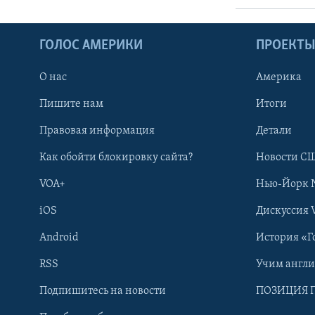
ГОЛОС АМЕРИКИ
ПРОЕКТ
О нас
Америка
Пишите нам
Итоги
Правовая информация
Детали
Как обойти блокировку сайта?
Новости СШ
VOA+
Нью-Йорк 
iOS
Дискуссия 
Android
История «Г
RSS
Учим англ
Learning English
Подпишитесь на новости
ПОЗИЦИЯ 