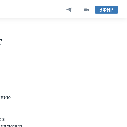
ЭФИР
т
нению
 в
риллионов