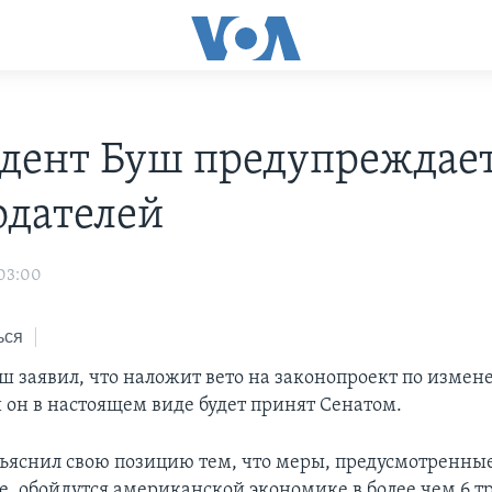
дент Буш предупреждае
одателей
03:00
ься
ш заявил, что наложит вето на законопроект по изме
и он в настоящем виде будет принят Сенатом.
ъяснил свою позицию тем, что меры, предусмотренные
е, обойдутся американской экономике в более чем 6 т