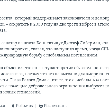
роекта, который поддерживают законодатели и демок
, – сократить к 2050 году на две трети выброс в атмо
аза.
сенатор из штата Коннектикут Джозеф Либерман, ст
 законопроекта, сказал, что наступило время, когда С
еждународную борьбу с глобальным потеплением.
ш объяснил, что он выступает против обязательного о
ислого газа, потому что это не выгодно для американс
ти. Глава Белого Дома считает, что с глобальным пот
ся с помощью добровольного ограничения выбросов га
я новых технологий.
ься
Follow us
Распечатать