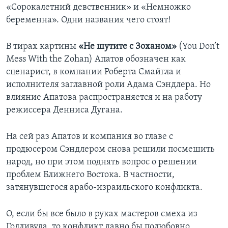
«Сорокалетний девственник» и «Немножко
Learning English
беременна». Одни названия чего стоят!
СОЦИАЛЬНЫЕ СЕТИ
В тирах картины
«Не шутите с Зоханом»
(You Don’t
Mess With the Zohan) Апатов обозначен как
сценарист, в компании Роберта Смайгла и
исполнителя заглавной роли Адама Сэндлера. Но
Языки
влияние Апатова распространяется и на работу
режиссера Денниса Дугана.
На сей раз Апатов и компания во главе с
продюсером Сэндлером снова решили посмешить
народ, но при этом поднять вопрос о решении
проблем Ближнего Востока. В частности,
затянувшегося арабо-израильского конфликта.
О, если бы все было в руках мастеров смеха из
Голливуда, то конфликт давно бы полюбовно