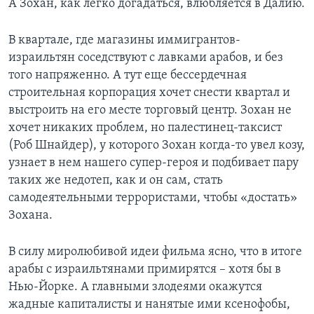
А Зохан, как легко догадаться, влюбляется в Далию.
В квартале, где магазины иммигрантов-
израильтян соседствуют с лавками арабов, и без
того напряженно. А тут еще бессердечная
строительная корпорация хочет снести квартал и
выстроить на его месте торговый центр. Зохан не
хочет никаких проблем, но палестинец-таксист
(Роб Шнайдер), у которого Зохан когда-то увел козу,
узнает в нем нашего супер-героя и подбивает пару
таких же недотеп, как и он сам, стать
самодеятельными террористами, чтобы «достать»
Зохана.
В силу миролюбивой идеи фильма ясно, что в итоге
арабы с израильтянами примирятся – хотя бы в
Нью-Йорке. А главными злодеями окажутся
жадные капиталисты и нанятые ими ксенофобы,