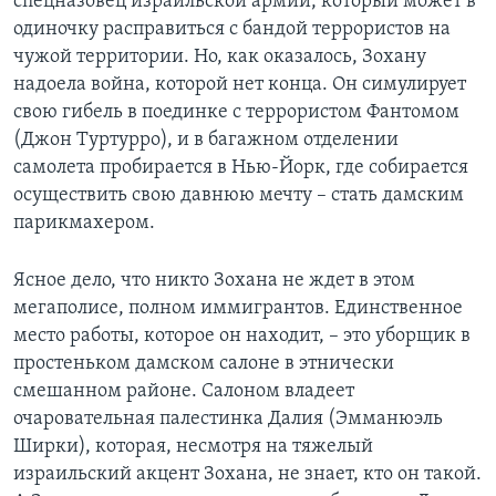
спецназовец израильской армии, который может в
одиночку расправиться с бандой террористов на
чужой территории. Но, как оказалось, Зохану
надоела война, которой нет конца. Он симулирует
свою гибель в поединке с террористом Фантомом
(Джон Туртурро), и в багажном отделении
самолета пробирается в Нью-Йорк, где собирается
осуществить свою давнюю мечту – стать дамским
парикмахером.
Ясное дело, что никто Зохана не ждет в этом
мегаполисе, полном иммигрантов. Единственное
место работы, которое он находит, – это уборщик в
простеньком дамском салоне в этнически
смешанном районе. Салоном владеет
очаровательная палестинка Далия (Эмманюэль
Ширки), которая, несмотря на тяжелый
израильский акцент Зохана, не знает, кто он такой.