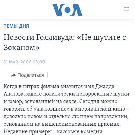
Линки
доступности
Перейти
ТЕМЫ ДНЯ
на
ГЛАВНОЕ
Новости Голливуда: «Не шутите с
основной
ПРОГРАММЫ
контент
Зоханом»
ПРОЕКТЫ
Перейти
АМЕРИКА
к
31 Май, 2008 03:00
ЭКСПЕРТИЗА
НОВОСТИ ЗА МИНУТУ
УЧИМ АНГЛИЙСКИЙ
основной
Поделиться
ИНТЕРВЬЮ
ИТОГИ
НАША АМЕРИКАНСКАЯ ИСТОРИЯ
навигации
Перейти
ФАКТЫ ПРОТИВ ФЕЙКОВ
Когда в титрах фильма значится имя Джадда
ПОЧЕМУ ЭТО ВАЖНО?
А КАК В АМЕРИКЕ?
в
Апатова, ждите политически некорректные шутки
ЗА СВОБОДУ ПРЕССЫ
ДИСКУССИЯ VOA
АРТЕФАКТЫ
поиск
и юмор, основанный на сексе. Сегодня можно
УЧИМ АНГЛИЙСКИЙ
ДЕТАЛИ
АМЕРИКАНСКИЕ ГОРОДКИ
говорить об «апатовщине» в американском кино –
довольно новом и отдельно стоящем направлении,
ВИДЕО
НЬЮ-ЙОРК NEW YORK
ТЕСТЫ
основанном на вышепоименованных приемах.
ПОДПИСКА НА НОВОСТИ
АМЕРИКА. БОЛЬШОЕ ПУТЕШЕСТВИЕ
Недавние примеры – кассовые комедии