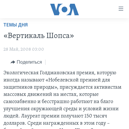
Линки
доступности
Перейти
ТЕМЫ ДНЯ
на
ГЛАВНОЕ
«Вертикаль Шопса»
основной
ПРОГРАММЫ
контент
28 Май, 2008 03:00
ПРОЕКТЫ
Перейти
АМЕРИКА
к
ЭКСПЕРТИЗА
Поделиться
НОВОСТИ ЗА МИНУТУ
УЧИМ АНГЛИЙСКИЙ
основной
ИНТЕРВЬЮ
ИТОГИ
НАША АМЕРИКАНСКАЯ ИСТОРИЯ
Экологическая Голдмановская премия, которую
навигации
иногда называют «Нобелевской премией для
Перейти
ФАКТЫ ПРОТИВ ФЕЙКОВ
ПОЧЕМУ ЭТО ВАЖНО?
А КАК В АМЕРИКЕ?
защитников природы», присуждается активистам
в
ЗА СВОБОДУ ПРЕССЫ
ДИСКУССИЯ VOA
АРТЕФАКТЫ
массовых движений на местах, которые
поиск
самозабвенно и бесстрашно работают на благо
УЧИМ АНГЛИЙСКИЙ
ДЕТАЛИ
АМЕРИКАНСКИЕ ГОРОДКИ
улучшения окружающей среды и условий жизни
ВИДЕО
НЬЮ-ЙОРК NEW YORK
ТЕСТЫ
людей. Лауреат премии получают 150 тысяч
долларов. Среди награжденных в этом году –
ПОДПИСКА НА НОВОСТИ
АМЕРИКА. БОЛЬШОЕ ПУТЕШЕСТВИЕ