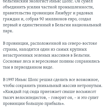
бельгийский экологист Иньяс Шопс. Он сумел
объединить усилия частной промышленности,
Learning English
правительства провинции Лимбург и рядовых
граждан и, собрав 90 миллионов евро, создал
СОЦИАЛЬНЫЕ СЕТИ
первый и единственный в Бельгии национальный
парк.
В провинции, расположенной на северо-востоке
Языки
страны, находится один из самых крупных
незастроенных зеленых массивов в Бельгии.
Сосновые леса и вересковые поляны сохранились
там в первозданном виде.
В 1997 Иньяс Шопс решил сделать все возможное,
чтобы сохранить уникальный массив нетронутым.
«Каждый год сюда приезжает свыше восьмисот
тысяч велосипедистов, – говорит он, – и это сулит
провинции большую прибыль».