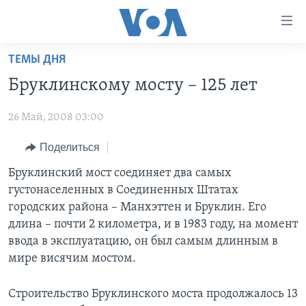
Линки
доступности
Перейти
ТЕМЫ ДНЯ
на
ГЛАВНОЕ
Бруклинскому мосту – 125 лет
основной
ПРОГРАММЫ
контент
26 Май, 2008 03:00
ПРОЕКТЫ
Перейти
АМЕРИКА
к
ЭКСПЕРТИЗА
Поделиться
НОВОСТИ ЗА МИНУТУ
УЧИМ АНГЛИЙСКИЙ
основной
ИНТЕРВЬЮ
ИТОГИ
НАША АМЕРИКАНСКАЯ ИСТОРИЯ
Бруклинский мост соединяет два самых
навигации
густонаселенных в Соединенных Штатах
Перейти
ФАКТЫ ПРОТИВ ФЕЙКОВ
ПОЧЕМУ ЭТО ВАЖНО?
А КАК В АМЕРИКЕ?
городских района – Манхэттен и Бруклин. Его
в
ЗА СВОБОДУ ПРЕССЫ
ДИСКУССИЯ VOA
АРТЕФАКТЫ
длина – почти 2 километра, и в 1983 году, на момент
поиск
ввода в эксплуатацию, он был самым длинным в
УЧИМ АНГЛИЙСКИЙ
ДЕТАЛИ
АМЕРИКАНСКИЕ ГОРОДКИ
мире висячим мостом.
ВИДЕО
НЬЮ-ЙОРК NEW YORK
ТЕСТЫ
Строительство Бруклинского моста продолжалось 13
ПОДПИСКА НА НОВОСТИ
АМЕРИКА. БОЛЬШОЕ ПУТЕШЕСТВИЕ