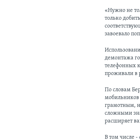
«Нужно не то
только добит
соответствующ
завоевало по
Использовани
демонтажа го
телефонных к
проживали в 
По словам Бе
мобильников я
грамотным, н
сложными зна
расширяет ва
В том числе 