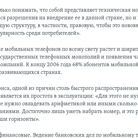
лько понимать, что собой представляет техническая н
ься разрешения на внедрение ее в данной стране, но и
ую структуру, в частности, правовую, чтобы это новов
пулярность среди потребителей».
е мобильных телефонов по всему свету растет и ширит
сударственных телефонных монополий и появления ч
омпаний. К концу 2006 года 68% абонентов мобильной
развивающихся странах.
рнса, одной из причин столь быстрого распространени
вляется их простота в эксплуатации: «Для этого не н
е нужно овладевать арифметикой или иными сколько
ниями. Достаточно лишь уметь набрать номер, и это 
ши горизонты».
- финансовые. Ведение банковских дел по мобильному 