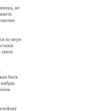
овинка, не
 иметь
ведение
ся по мере
астных
 связи
я
ужно быть
-нибудь
разом
телефону