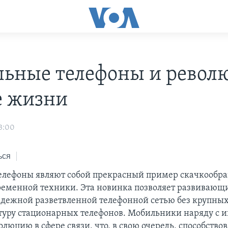
ьные телефоны и револ
е жизни
3:00
ься
лефоны являют собой прекрасный пример скачкообра
ременной техники. Эта новинка позволяет развивающ
адежной разветвленной телефонной сетью без крупны
туру стационарных телефонов. Мобильники наряду с 
люцию в сфере связи, что, в свою очередь, способствов