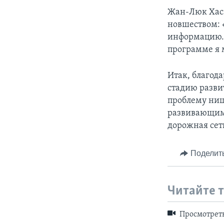
Жан-Люк Хаса
новшеством: 
информацию. 
программе я 
Итак, благод
стадию разви
проблему нищ
развивающим
дорожная сет
Поделит
Читайте 
Просмотреть