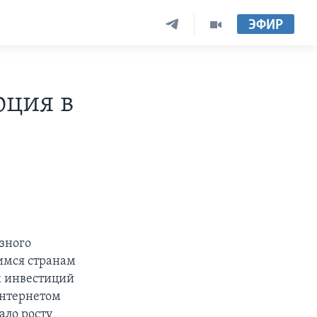
ЭФИР
юция в
зного
имся странам
х инвестиций
интернетом
ало росту