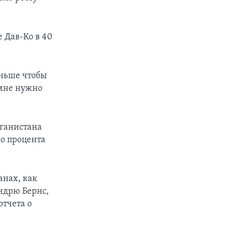
 Дав-Ко в 40
аньше чтобы
 мне нужно
фганистана
го процента
анах, как
ндрю Бернс,
отчета о