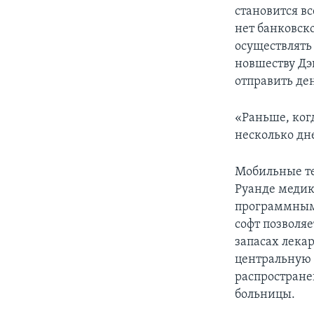
становится в
нет банковск
осуществлять
новшеству Дэ
отправить де
«Раньше, ког
несколько дне
Мобильные те
Руанде медик
программным 
софт позволя
запасах лекар
центральную 
распростране
больницы.