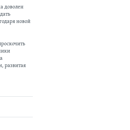
ма доволен
едать
годаря новой
проскочить
ники
та
, развитая