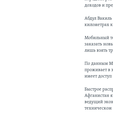
доходов и пр
Абдул Вакиль
километрах к 
Мобильный те
заказать нов
лишь взять тр
По данным Ме
проживает в 
имеет доступ
Быстрое расп
Афганистан я
ведущий экон
техническом 