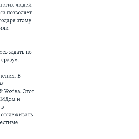
многих людей
са позволяет
годаря этому
 или
ось ждать по
 сразу».
нения. В
ым
Voxiva. Этот
СПИДом и
 в
т отслеживать
местные