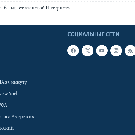
рабатывает «теневой Интернет»
Ы
СОЦИАЛЬНЫЕ СЕТИ
А за минуту
New York
VOA
олоса Америки»
ийский