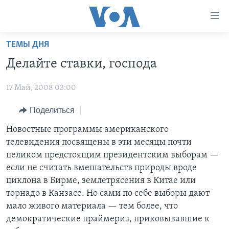
Линки
доступности
Перейти
ТЕМЫ ДНЯ
на
ГЛАВНОЕ
Делайте ставки, господа
основной
ПРОГРАММЫ
контент
17 Май, 2008 03:00
ПРОЕКТЫ
Перейти
АМЕРИКА
к
ЭКСПЕРТИЗА
Поделиться
НОВОСТИ ЗА МИНУТУ
УЧИМ АНГЛИЙСКИЙ
основной
ИНТЕРВЬЮ
ИТОГИ
НАША АМЕРИКАНСКАЯ ИСТОРИЯ
Новостные программы американского
навигации
телевидения посвящены в эти месяцы почти
Перейти
ФАКТЫ ПРОТИВ ФЕЙКОВ
ПОЧЕМУ ЭТО ВАЖНО?
А КАК В АМЕРИКЕ?
целиком предстоящим президентским выборам —
в
ЗА СВОБОДУ ПРЕССЫ
ДИСКУССИЯ VOA
АРТЕФАКТЫ
если не считать вмешательств природы вроде
поиск
циклона в Бирме, землетрясения в Китае или
УЧИМ АНГЛИЙСКИЙ
ДЕТАЛИ
АМЕРИКАНСКИЕ ГОРОДКИ
торнадо в Канзасе. Но сами по себе выборы дают
ВИДЕО
НЬЮ-ЙОРК NEW YORK
ТЕСТЫ
мало живого материала — тем более, что
демократические праймериз, приковывавшие к
ПОДПИСКА НА НОВОСТИ
АМЕРИКА. БОЛЬШОЕ ПУТЕШЕСТВИЕ