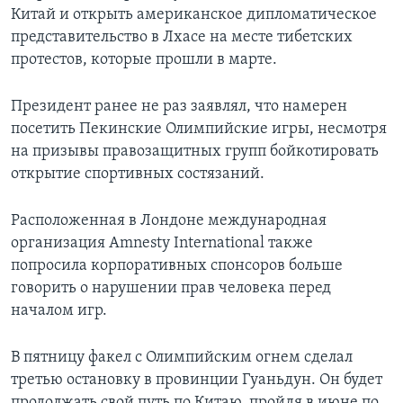
Китай и открыть американское дипломатическое
Learning English
представительство в Лхасе на месте тибетских
протестов, которые прошли в марте.
СОЦИАЛЬНЫЕ СЕТИ
Президент ранее не раз заявлял, что намерен
посетить Пекинские Олимпийские игры, несмотря
на призывы правозащитных групп бойкотировать
Языки
открытие спортивных состязаний.
Расположенная в Лондоне международная
организация Amnesty International также
попросила корпоративных спонсоров больше
говорить о нарушении прав человека перед
началом игр.
В пятницу факел с Олимпийским огнем сделал
третью остановку в провинции Гуаньдун. Он будет
продолжать свой путь по Китаю, пройдя в июне по