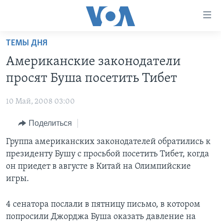
Линки
доступности
Перейти
ТЕМЫ ДНЯ
на
ГЛАВНОЕ
Американские законодатели
основной
ПРОГРАММЫ
контент
просят Буша посетить Тибет
ПРОЕКТЫ
Перейти
АМЕРИКА
к
10 Май, 2008 03:00
ЭКСПЕРТИЗА
НОВОСТИ ЗА МИНУТУ
УЧИМ АНГЛИЙСКИЙ
основной
Поделиться
ИНТЕРВЬЮ
ИТОГИ
НАША АМЕРИКАНСКАЯ ИСТОРИЯ
навигации
Перейти
ФАКТЫ ПРОТИВ ФЕЙКОВ
Группа американских законодателей обратились к
ПОЧЕМУ ЭТО ВАЖНО?
А КАК В АМЕРИКЕ?
в
президенту Бушу с просьбой посетить Тибет, когда
ЗА СВОБОДУ ПРЕССЫ
ДИСКУССИЯ VOA
АРТЕФАКТЫ
поиск
он приедет в августе в Китай на Олимпийские
УЧИМ АНГЛИЙСКИЙ
ДЕТАЛИ
АМЕРИКАНСКИЕ ГОРОДКИ
игры.
ВИДЕО
НЬЮ-ЙОРК NEW YORK
ТЕСТЫ
4 сенатора послали в пятницу письмо, в котором
ПОДПИСКА НА НОВОСТИ
АМЕРИКА. БОЛЬШОЕ ПУТЕШЕСТВИЕ
попросили Джорджа Буша оказать давление на