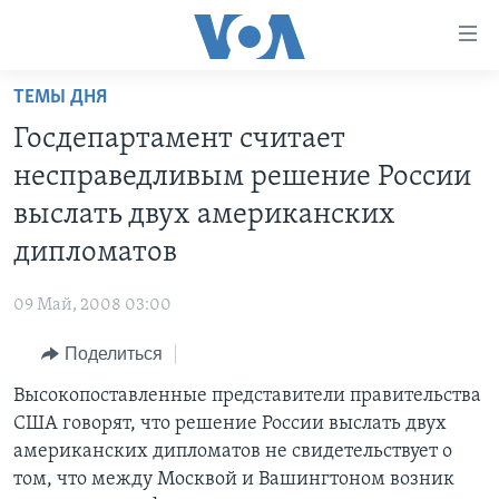
Линки
доступности
Перейти
ТЕМЫ ДНЯ
на
ГЛАВНОЕ
Госдепартамент считает
основной
ПРОГРАММЫ
контент
несправедливым решение России
ПРОЕКТЫ
Перейти
АМЕРИКА
выслать двух американских
к
ЭКСПЕРТИЗА
НОВОСТИ ЗА МИНУТУ
УЧИМ АНГЛИЙСКИЙ
дипломатов
основной
ИНТЕРВЬЮ
ИТОГИ
НАША АМЕРИКАНСКАЯ ИСТОРИЯ
навигации
09 Май, 2008 03:00
Перейти
ФАКТЫ ПРОТИВ ФЕЙКОВ
ПОЧЕМУ ЭТО ВАЖНО?
А КАК В АМЕРИКЕ?
в
Поделиться
ЗА СВОБОДУ ПРЕССЫ
ДИСКУССИЯ VOA
АРТЕФАКТЫ
поиск
Высокопоставленные представители правительства
УЧИМ АНГЛИЙСКИЙ
ДЕТАЛИ
АМЕРИКАНСКИЕ ГОРОДКИ
США говорят, что решение России выслать двух
ВИДЕО
НЬЮ-ЙОРК NEW YORK
ТЕСТЫ
американских дипломатов не свидетельствует о
том, что между Москвой и Вашингтоном возник
ПОДПИСКА НА НОВОСТИ
АМЕРИКА. БОЛЬШОЕ ПУТЕШЕСТВИЕ