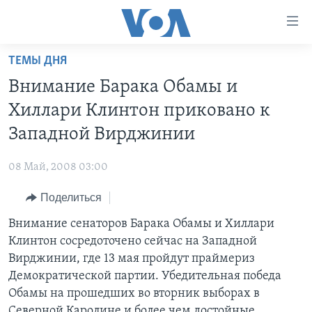
Линки
доступности
Перейти
ТЕМЫ ДНЯ
на
ГЛАВНОЕ
Внимание Барака Обамы и
основной
ПРОГРАММЫ
контент
Хиллари Клинтон приковано к
ПРОЕКТЫ
Перейти
АМЕРИКА
Западной Вирджинии
к
ЭКСПЕРТИЗА
НОВОСТИ ЗА МИНУТУ
УЧИМ АНГЛИЙСКИЙ
основной
08 Май, 2008 03:00
ИНТЕРВЬЮ
ИТОГИ
НАША АМЕРИКАНСКАЯ ИСТОРИЯ
навигации
Перейти
Поделиться
ФАКТЫ ПРОТИВ ФЕЙКОВ
ПОЧЕМУ ЭТО ВАЖНО?
А КАК В АМЕРИКЕ?
в
Внимание сенаторов Барака Обамы и Хиллари
ЗА СВОБОДУ ПРЕССЫ
ДИСКУССИЯ VOA
АРТЕФАКТЫ
поиск
Клинтон сосредоточено сейчас на Западной
УЧИМ АНГЛИЙСКИЙ
ДЕТАЛИ
АМЕРИКАНСКИЕ ГОРОДКИ
Вирджинии, где 13 мая пройдут праймериз
ВИДЕО
Демократической партии. Убедительная победа
НЬЮ-ЙОРК NEW YORK
ТЕСТЫ
Обамы на прошедших во вторник выборах в
ПОДПИСКА НА НОВОСТИ
АМЕРИКА. БОЛЬШОЕ ПУТЕШЕСТВИЕ
Северной Каролине и более чем достойные