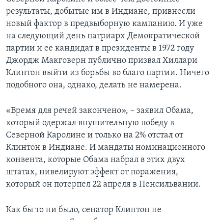
результаты, добытые им в Индиане, привнесли
Learning English
новый фактор в предвыборную кампанию. И уже
на следующий день патриарх Демократической
СОЦИАЛЬНЫЕ СЕТИ
партии и ее кандидат в президенты в 1972 году
Джордж Макговерн публично призвал Хиллари
Клинтон выйти из борьбы во благо партии. Ничего
подобного она, однако, делать не намерена.
Языки
«Время для речей закончено», – заявил Обама,
который одержал внушительную победу в
Северной Каролине и только на 2% отстал от
Клинтон в Индиане. И мандаты номинационного
конвента, которые Обама набрал в этих двух
штатах, нивелируют эффект от поражения,
который он потерпел 22 апреля в Пенсильвании.
Как бы то ни было, сенатор Клинтон не