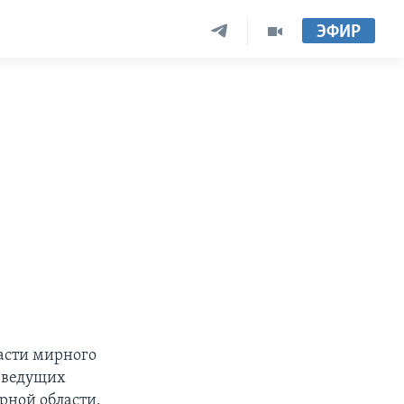
ЭФИР
в
ласти мирного
х ведущих
рной области.