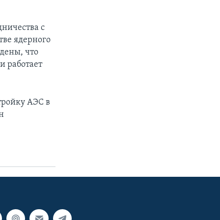
дничества с
стве ядерного
дены, что
и работает
стройку АЭС в
н