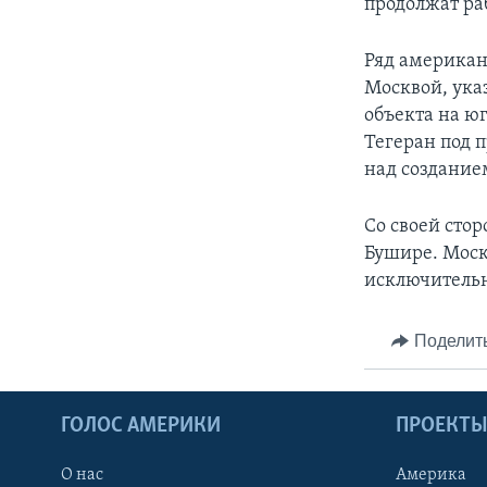
продолжат ра
Ряд американ
Москвой, указ
объекта на ю
Тегеран под 
над создание
Со своей стор
Бушире. Моск
исключительн
Поделит
ГОЛОС АМЕРИКИ
ПРОЕКТ
О нас
Америка