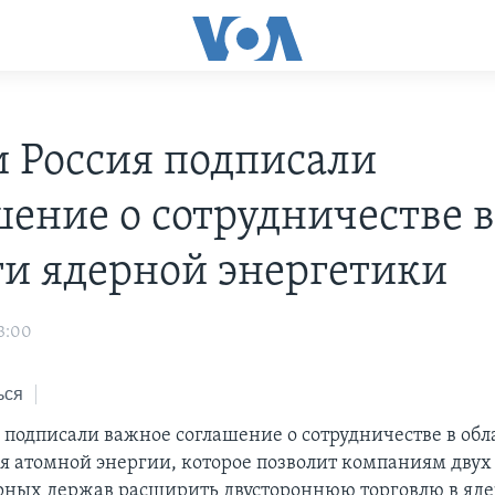
 Россия подписали
шение о сотрудничестве 
ти ядерной энергетики
3:00
ься
 подписали важное соглашение о сотрудничестве в об
я атомной энергии, которое позволит компаниям дву
ных держав расширить двустороннюю торговлю в яде