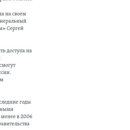
а на своем
генеральный
м» Сергей
ть доступа на
м
смогут
ссии.
им
следние годы
етными
 менее в 2006
равительства