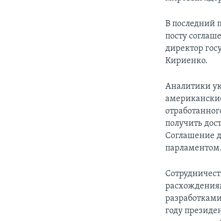
В последний 
посту соглаш
директор гос
Кириенко.
Аналитики ук
американские
отработанног
получить дос
Соглашение д
парламентом
Сотрудничест
расхождениям
разработками
году президе