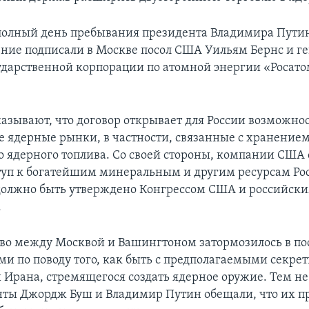
полный день пребывания президента Владимира Путин
ение подписали в Москве посол США Уильям Бернс и 
ударственной корпорации по атомной энергии «Росато
азывают, что договор открывает для России возможнос
 ядерные рынки, в частности, связанные с хранение
о ядерного топлива. Со своей стороны, компании США 
туп к богатейшим минеральным и другим ресурсам Ро
олжно быть утверждено Конгрессом США и российск
.
во между Москвой и Вашингтоном затормозилось в по
и по поводу того, как быть с предполагаемыми секр
 Ирана, стремящегося создать ядерное оружие. Тем не
нты Джордж Буш и Владимир Путин обещали, что их п