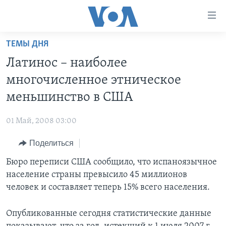
Линки
доступности
Перейти
ТЕМЫ ДНЯ
на
ГЛАВНОЕ
Латинос – наиболее
основной
ПРОГРАММЫ
контент
многочисленное этническое
ПРОЕКТЫ
Перейти
АМЕРИКА
меньшинство в США
к
ЭКСПЕРТИЗА
НОВОСТИ ЗА МИНУТУ
УЧИМ АНГЛИЙСКИЙ
основной
01 Май, 2008 03:00
ИНТЕРВЬЮ
ИТОГИ
НАША АМЕРИКАНСКАЯ ИСТОРИЯ
навигации
Перейти
Поделиться
ФАКТЫ ПРОТИВ ФЕЙКОВ
ПОЧЕМУ ЭТО ВАЖНО?
А КАК В АМЕРИКЕ?
в
Бюро переписи США сообщило, что испаноязычное
ЗА СВОБОДУ ПРЕССЫ
ДИСКУССИЯ VOA
АРТЕФАКТЫ
поиск
население страны превысило 45 миллионов
УЧИМ АНГЛИЙСКИЙ
ДЕТАЛИ
АМЕРИКАНСКИЕ ГОРОДКИ
человек и составляет теперь 15% всего населения.
ВИДЕО
НЬЮ-ЙОРК NEW YORK
ТЕСТЫ
Опубликованные сегодня статистические данные
ПОДПИСКА НА НОВОСТИ
АМЕРИКА. БОЛЬШОЕ ПУТЕШЕСТВИЕ