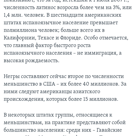
показывают, что за год, истекший к 1 июля 2007 г.,
численность латинос возросла более чем на 3%, или
Learning English
1,4 млн. человек. В шестнадцати американских
штатах испаноязычное население превышает
СОЦИАЛЬНЫЕ СЕТИ
полмиллиона человек; больше всего их в
Калифорнии, Техасе и Флориде. Особо отмечается,
что главный фактор быстрого роста
испаноязычного населения – не иммиграция, а
Языки
высокая рождаемость.
Негры составляют сейчас второе по численности
меньшинство в США – их более 40 миллионов. За
ними следуют американцы азиатского
происхождения, которых более 15 миллионов.
В некоторых штатах группы, относящиеся к
меньшинствам, на практике представляют собой
большинство населения: среди них – Гавайские