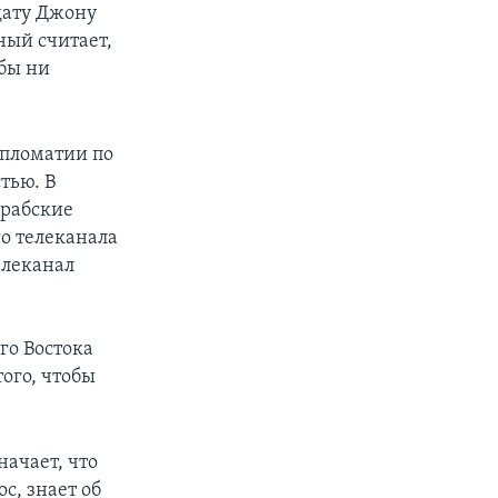
дату Джону
ый считает,
 бы ни
ипломатии по
тью. В
арабские
о телеканала
елеканал
го Востока
ого, чтобы
начает, что
с, знает об