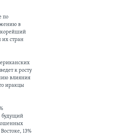
е по
ржению в
 скорейший
 их стран
мериканских
ведет к росту
ению влияния
то иракцы
3%
о будущий
прошенных
Востоке, 13%