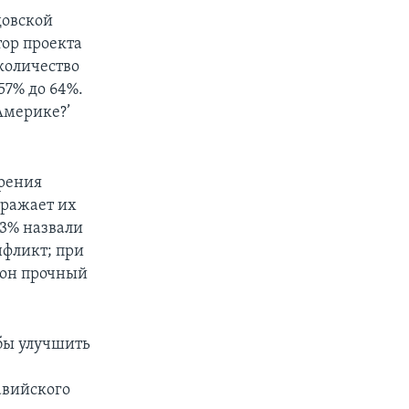
довской
ор проекта
количество
57% до 64%.
Америке?’
зрения
тражает их
3% назвали
нфликт; при
рон прочный
бы улучшить
авийского