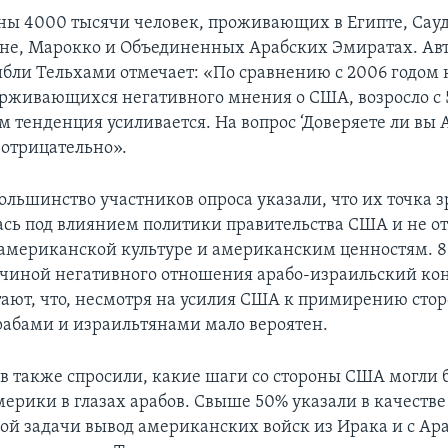
ы 4000 тысячи человек, проживающих в Египте, Сау
не, Марокко и Объединенных Арабских Эмиратах. Авт
бли Тельхами отмечает: «По сравнению с 2006 годом 
рживающихся негативного мнения о США, возросло с 
м тенденция усиливается. На вопрос ‘Доверяете ли вы 
 отрицательно».
ольшинство участников опроса указали, что их точка 
сь под влиянием политики правительства США и не о
американской культуре и американским ценностям. 8
чиной негативного отношения арабо-израильский ко
тают, что, несмотря на усилия США к примирению сто
абами и израильтянами мало вероятен.
в также спросили, какие шаги со стороны США могли 
ерики в глазах арабов. Свыше 50% указали в качестве
ой задачи вывод американских войск из Ирака и с Ар