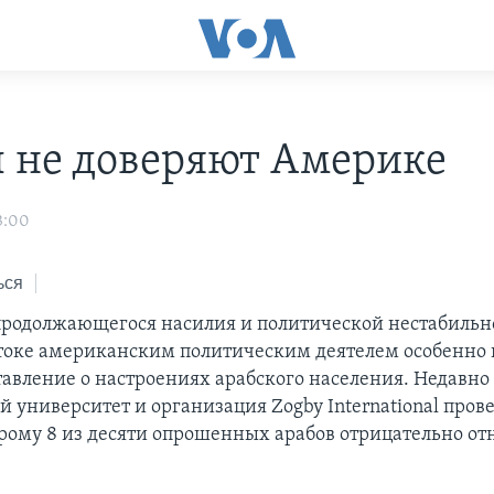
 не доверяют Америке
3:00
ься
продолжающегося насилия и политической нестабильн
оке американским политическим деятелем особенно
тавление о настроениях арабского населения. Недавно
 университет и организация Zogby International прове
орому 8 из десяти опрошенных арабов отрицательно отн