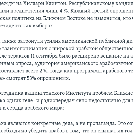
дежды на Хиллари Клинтон. Республиканскому канди
али предпочтения лишь 4 %. Каждый третий опрошенн
ская политика на Ближнем Востоке не изменится, кто
резидентских выборах.
и также затронуты усилия американской публичной д
 взаимопонимания с широкой арабской общественнос
осле терактов 11 сентября было расширено вещание на 
анным опроса, аудитория американского арабоязычног
оставляет всего 2 %, тогда как программы арабского т
а» смотрят 53% опрошенных.
трудника вашингтонского Института проблем Ближне
а одних теле- и радиопередач явно недостаточно для т
 и сердца арабского мира:
ха являются конкретные дела, а не пропаганда. Это оз
обходимо убедить арабов в том, что он слышат их голо