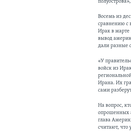
полуострова»,
Восемь из дес
сравнению с
Ирак в марте
вывод америк
дали разные 
«У правитель
войск из Ирак
региональной
Ирана. Их гр
сами разберут
На вопрос, кт
опрошенных а
глава Америк
считают, что