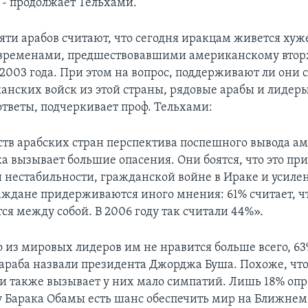
 - продолжает Тельхами.
яти арабов считают, что сегодня иракцам живется хуж
 временами, предшествовавшими американскому вто
 2003 года. При этом на вопрос, поддерживают ли они
анских войск из этой страны, рядовые арабы и лидеры
ответы, подчеркивает проф. Тельхами:
ств арабских стран перспектива поспешного вывода а
а вызывает большие опасения. Они боятся, что это при
 нестабильности, гражданской войне в Ираке и усил
аждане придерживаются иного мнения: 61% считает, ч
ся между собой. В 2006 году так считали 44%».
о из мировых лидеров им не нравится больше всего, 6
раба назвали президента Джорджа Буша. Похоже, чт
и также вызывает у них мало симпатий. Лишь 18% о
 у Барака Обамы есть шанс обеспечить мир на Ближнем 