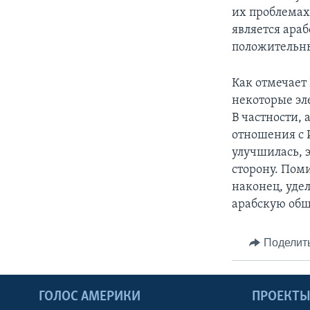
их проблемах
является ара
положительн
Как отмечает
некоторые эл
В частности,
отношения с 
улучшилась, 
сторону. Пом
наконец, уде
арабскую общ
Поделит
ГОЛОС АМЕРИКИ
ПРОЕКТ