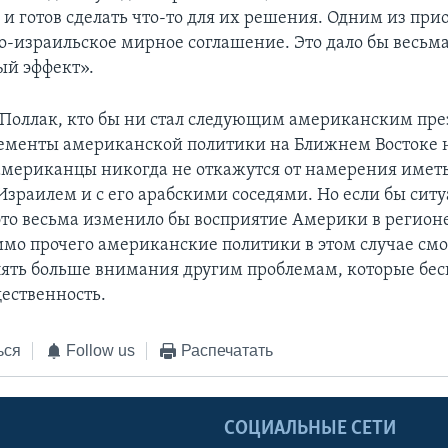
 и готов сделать что-то для их решения. Одним из при
бо-израильское мирное соглашение. Это дало бы весьм
ый эффект».
 Поллак, кто бы ни стал следующим американским пр
ементы американской политики на Ближнем Востоке н
 американцы никогда не откажутся от намерения имет
Израилем и с его арабскими соседями. Но если бы ситу
это весьма изменило бы восприятие Америки в регион
имо прочего американские политики в этом случае смо
лять больше внимания другим проблемам, которые бес
ественность.
ься
Follow us
Распечатать
Ы
СОЦИАЛЬНЫЕ СЕТИ