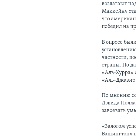
возлагают на
Маккейну отд
что американ
победил на п
В опросе был
установлению
частности, п
страны. По д
«Аль-Хурра» с
«Аль-Джазир
По мнению со
Дэвида Поллак
завоевать умы
«Залогом успе
Вашингтону не