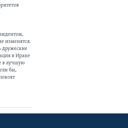
оритетов
а
езидентом,
е изменятся.
ь дружеские
ация в Ираке
е в лучшую
гли бы,
покоят