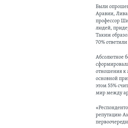
Были опрошен
Аравии, Лива
профессор Ши
людей, приде
Таким образо
70% ответили
Абсолютное б
сформировала
отношения к 
основной при
этом 55% счи
мир между ар
«Респонденто
репутацию Ам
первоочередн