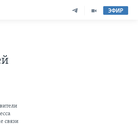
ЭФИР
ей
вители
есса
е связи