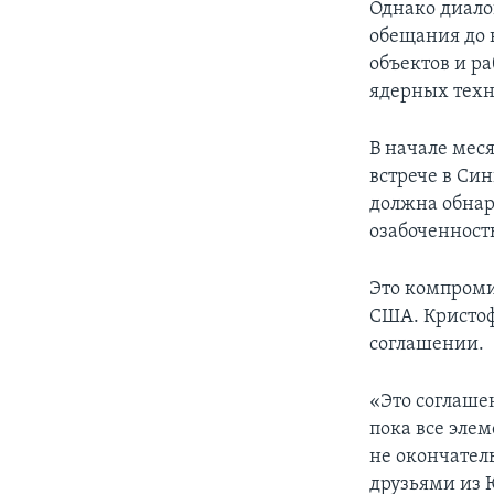
Однако диало
обещания до 
объектов и р
ядерных техн
В начале мес
встрече в Си
должна обнар
озабоченност
Это компроми
США. Кристоф
соглашении.
«Это соглашен
пока все эле
не окончател
друзьями из 