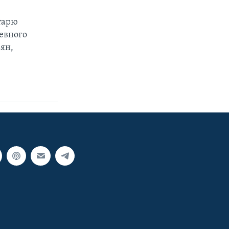
тарю
евного
ян,