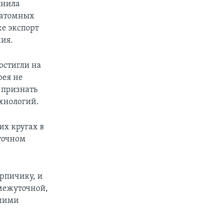
лнила
 атомных
же экспорт
ия.
остигли на
рея не
 признать
хнологий.
их кругах в
точном
ирпичику, и
омежуточной,
ашими