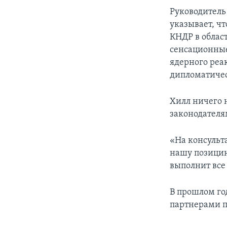
Руководитель
указывает, ч
КНДР в облас
сенсационные
ядерного реа
дипломатичес
Хилл ничего 
законодателя
«На консульта
нашу позицию
выполнит все 
В прошлом го
партнерами п