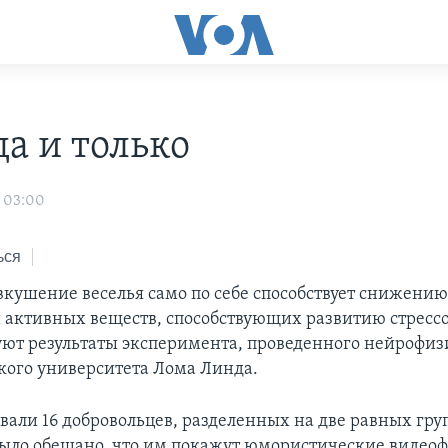
да и только
 03:00
ься
вкушение веселья само по себе способствует снижению
 активных веществ, способствующих развитию стрессо
уют результаты эксперимента, проведенного нейрофиз
ого университета Лома Линда.
овали 16 добровольцев, разделенных на две равных гру
ыло обещано, что им покажут юмористические видео