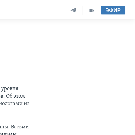
ЭФИР
 уровня
в. Об этом
иологами из
ппы. Восьми
фильмы,