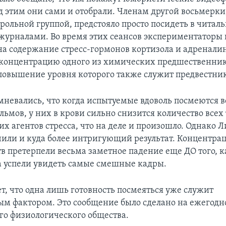
д этим они сами и отобрали. Членам другой восьмерки
рольной группой, предстояло просто посидеть в читаль
урналами. Во время этих сеансов экспериментаторы
а содержание стресс-гормонов кортизола и адренали
концентрацию одного из химических предшественни
повышение уровня которого также служит предвестник
мневались, что когда испытуемые вдоволь посмеются в
ьмов, у них в крови сильно снизится количество всех
 агентов стресса, что на деле и произошло. Однако Л
чили и куда более интригующий результат. Концентра
в претерпели весьма заметное падение еще ДО того, 
 успели увидеть самые смешные кадры.
т, что одна лишь готовность посмеяться уже служит
ым фактором. Это сообщение было сделано на ежегодн
о физиологического общества.