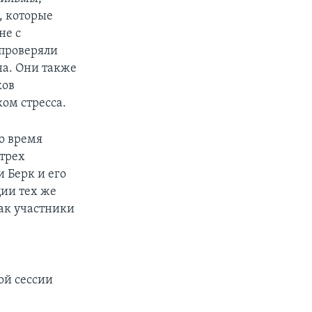
, которые
не с
 проверяли
на. Они также
ков
ом стресса.
о время
 трех
и Берк и его
ции тех же
как участники
ой сессии