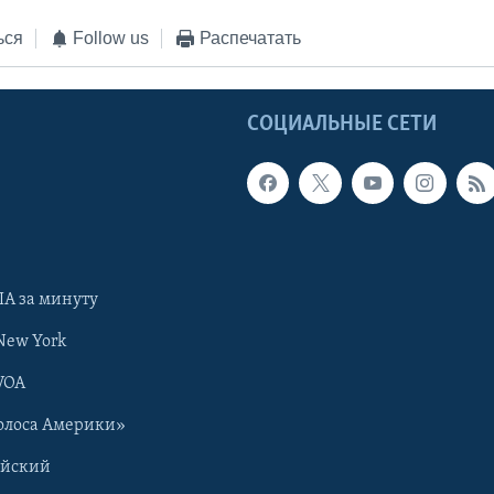
ься
Follow us
Распечатать
Ы
СОЦИАЛЬНЫЕ СЕТИ
А за минуту
New York
VOA
олоса Америки»
ийский