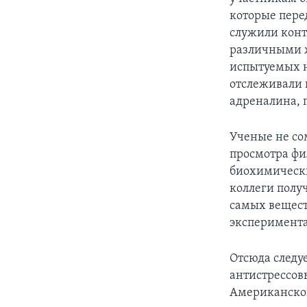
которые пере
служили конт
различными ж
испытуемых н
отслеживали 
адреналина, 
Ученые не со
просмотра фил
биохимических
коллеги полу
самых вещест
эксперимента
Отсюда следуе
антистрессов
Американског