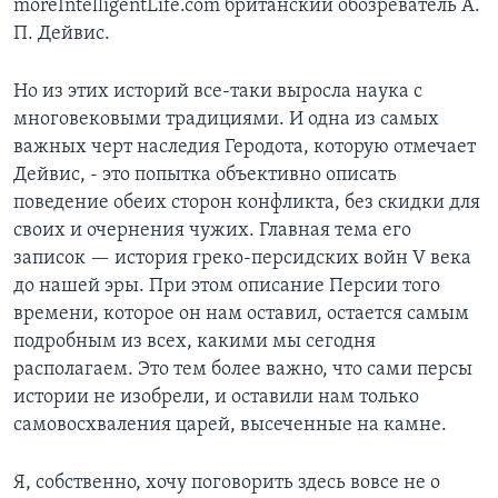
moreIntelligentLife.com британский обозреватель А.
П. Дейвис.
Learning English
Но из этих историй все-таки выросла наука с
СОЦИАЛЬНЫЕ СЕТИ
многовековыми традициями. И одна из самых
важных черт наследия Геродота, которую отмечает
Дейвис, - это попытка объективно описать
поведение обеих сторон конфликта, без скидки для
Языки
своих и очернения чужих. Главная тема его
записок — история греко-персидских войн V века
до нашей эры. При этом описание Персии того
времени, которое он нам оставил, остается самым
подробным из всех, какими мы сегодня
располагаем. Это тем более важно, что сами персы
истории не изобрели, и оставили нам только
самовосхваления царей, высеченные на камне.
Я, собственно, хочу поговорить здесь вовсе не о