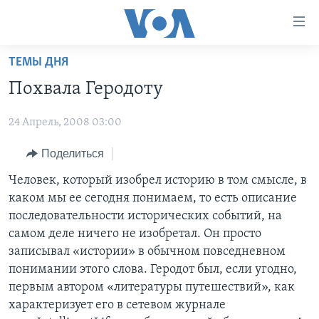
Линки
доступности
Перейти
ТЕМЫ ДНЯ
на
ГЛАВНОЕ
Похвала Геродоту
основной
ПРОГРАММЫ
контент
24 Апрель, 2008 03:00
ПРОЕКТЫ
Перейти
АМЕРИКА
к
ЭКСПЕРТИЗА
Поделиться
НОВОСТИ ЗА МИНУТУ
УЧИМ АНГЛИЙСКИЙ
основной
ИНТЕРВЬЮ
ИТОГИ
НАША АМЕРИКАНСКАЯ ИСТОРИЯ
Человек, который изобрел историю в том смысле, в
навигации
каком мы ее сегодня понимаем, то есть описание
Перейти
ФАКТЫ ПРОТИВ ФЕЙКОВ
ПОЧЕМУ ЭТО ВАЖНО?
А КАК В АМЕРИКЕ?
последовательности исторических событий, на
в
ЗА СВОБОДУ ПРЕССЫ
ДИСКУССИЯ VOA
АРТЕФАКТЫ
самом деле ничего не изобретал. Он просто
поиск
записывал «истории» в обычном повседневном
УЧИМ АНГЛИЙСКИЙ
ДЕТАЛИ
АМЕРИКАНСКИЕ ГОРОДКИ
понимании этого слова. Геродот был, если угодно,
ВИДЕО
НЬЮ-ЙОРК NEW YORK
ТЕСТЫ
первым автором «литературы путешествий», как
характеризует его в сетевом журнале
ПОДПИСКА НА НОВОСТИ
АМЕРИКА. БОЛЬШОЕ ПУТЕШЕСТВИЕ