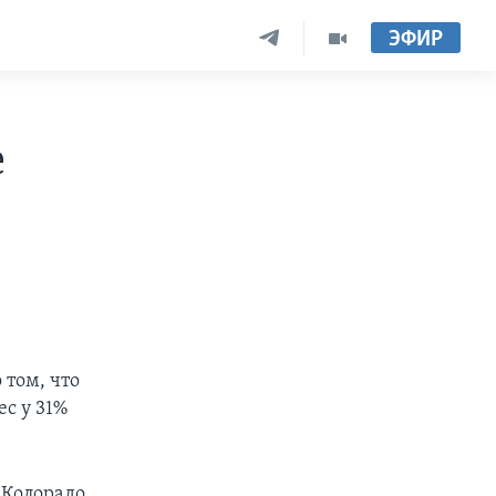
ЭФИР
е
том, что
ес у 31%
 Колорадо,