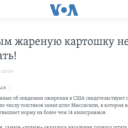
ым жареную картошку н
ать!
8 03:00
ься
нные об эпидемии ожирения в США свидетельствуют о 
по числу толстяков занял штат Миссисипи, в котором в
евышает норму на более чем 14 килограммов.
я, самым «худым» оказалось население горного штата