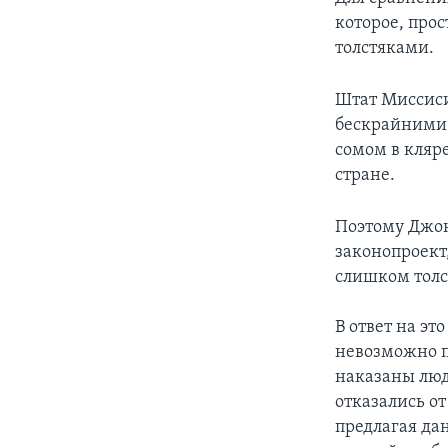
которое, про
толстяками.
Штат Миссис
бескрайними 
сомом в кляр
стране.
Поэтому Джон
законопроект
слишком тол
В ответ на эт
невозможно п
наказаны люд
отказались от
предлагая да