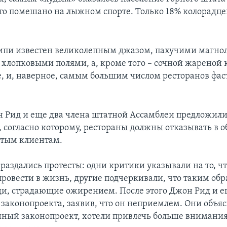
сто помешано на лыжном спорте. Только 18% колорадце
ипи известен великолепным джазом, пахучими магно
хлопковыми полями, а, кроме того – сочной жареной 
е, и, наверное, самым большим числом ресторанов фас
 Рид и еще два члена штатной Ассамблеи предложил
, согласно которому, рестораны должны отказывать в
стым клиентам.
о раздались протесты: одни критики указывали на то, чт
ровести в жизнь, другие подчеркивали, что таким обр
и, страдающие ожирением. После этого Джон Рид и ег
 законопроекта, заявив, что он неприемлем. Они объяс
нный законопроект, хотели привлечь больше внимания