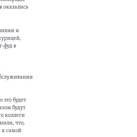
в оказались
лиями и
курицей,
т-фуд в
и
 обслуживании
о это будет
азом будут
о коллеги
нили, что,
 к самой