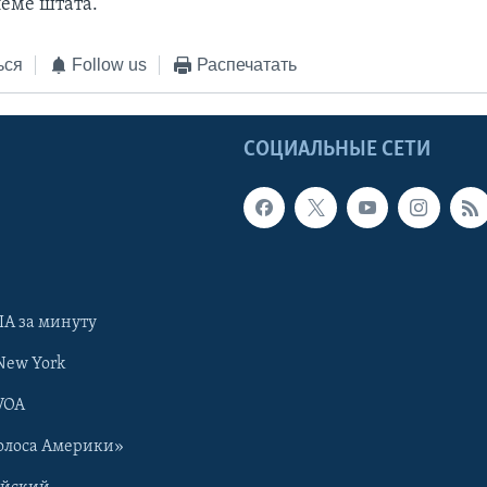
еме штата.
ься
Follow us
Распечатать
Ы
СОЦИАЛЬНЫЕ СЕТИ
А за минуту
New York
VOA
олоса Америки»