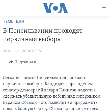
Линки
доступности
Перейти
ТЕМЫ ДНЯ
на
ГЛАВНОЕ
В Пенсильвании проходят
основной
ПРОГРАММЫ
контент
первичные выборы
ПРОЕКТЫ
Перейти
АМЕРИКА
к
22 Апрель, 2008 03:00
ЭКСПЕРТИЗА
НОВОСТИ ЗА МИНУТУ
УЧИМ АНГЛИЙСКИЙ
основной
Поделиться
ИНТЕРВЬЮ
ИТОГИ
НАША АМЕРИКАНСКАЯ ИСТОРИЯ
навигации
Перейти
ФАКТЫ ПРОТИВ ФЕЙКОВ
ПОЧЕМУ ЭТО ВАЖНО?
А КАК В АМЕРИКЕ?
в
Сегодня в штате Пенсильвания проходят
ЗА СВОБОДУ ПРЕССЫ
ДИСКУССИЯ VOA
АРТЕФАКТЫ
поиск
первичные выборы. Кандидат в президенты
УЧИМ АНГЛИЙСКИЙ
ДЕТАЛИ
АМЕРИКАНСКИЕ ГОРОДКИ
сенатор-демократ Хиллари Клинтон надеется
одержать убедительную победу над соперником
ВИДЕО
НЬЮ-ЙОРК NEW YORK
ТЕСТЫ
Бараком Обамой – это позволит ей продолжить
ПОДПИСКА НА НОВОСТИ
АМЕРИКА. БОЛЬШОЕ ПУТЕШЕСТВИЕ
предвыборную борьбу. Обама признает, что его