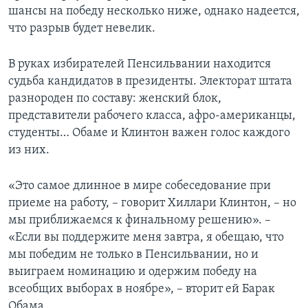
шансы на победу несколько ниже, однако надеется,
Learning English
что разрыв будет невелик.
СОЦИАЛЬНЫЕ СЕТИ
В руках избирателей Пенсильвании находится
судьба кандидатов в президенты. Электорат штата
разнороден по составу: женский блок,
представители рабочего класса, афро-американцы,
Языки
студенты… Обаме и Клинтон важен голос каждого
из них.
«Это самое длинное в мире собеседование при
приеме на работу, – говорит Хиллари Клинтон, – но
мы приближаемся к финальному решению». –
«Если вы поддержите меня завтра, я обещаю, что
мы победим не только в Пенсильвании, но и
выиграем номинацию и одержим победу на
всеобщих выборах в ноябре», – вторит ей Барак
Обама.