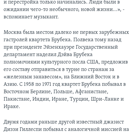
и перестройка только начинались. Люди были в
ожидании чего-то необычного, новой жизни...», -
Learning English
вспоминает музыкант.
СОЦИАЛЬНЫЕ СЕТИ
Москва была местом далеко не первых зарубежных
гастролей квартета Брубека. Полвека тому назад
при президенте Эйзенхауэре Государственный
Языки
департамент наделил Дэйва Брубека
полномочиями культурного посла США, предложив
его составу отправиться в турне по странам за
«железным занавесом», на Ближний Восток и в
Азию. C 1958 по 1971 год квартет Брубека побывал в
Восточном Берлине, Польше, Афганистане,
Пакистане, Индии, Иране, Турции, Шри-Ланке и
Ираке.
Двумя годами раньше другой известный джазист
Диззи Гиллеспи побывал с аналогичной миссией на