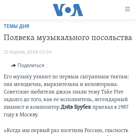
Линки
доступности
Перейти
ТЕМЫ ДНЯ
на
ГЛАВНОЕ
Полвека музыкального посольства
основной
ПРОГРАММЫ
контент
22 Апрель, 2008 03:00
ПРОЕКТЫ
Перейти
АМЕРИКА
к
ЭКСПЕРТИЗА
Поделиться
НОВОСТИ ЗА МИНУТУ
УЧИМ АНГЛИЙСКИЙ
основной
ИНТЕРВЬЮ
ИТОГИ
НАША АМЕРИКАНСКАЯ ИСТОРИЯ
Его музыку узнают по первым сыгранным тактам:
навигации
она мелодична, выразительна и неповторима.
Перейти
ФАКТЫ ПРОТИВ ФЕЙКОВ
ПОЧЕМУ ЭТО ВАЖНО?
А КАК В АМЕРИКЕ?
Советские любители джаза знали тему Take Five
в
ЗА СВОБОДУ ПРЕССЫ
ДИСКУССИЯ VOA
АРТЕФАКТЫ
задолго до того, как ее исполнитель, легендарный
поиск
пианист и композитор
Дэйв Брубек
приехал в 1987
УЧИМ АНГЛИЙСКИЙ
ДЕТАЛИ
АМЕРИКАНСКИЕ ГОРОДКИ
году в Москву.
ВИДЕО
НЬЮ-ЙОРК NEW YORK
ТЕСТЫ
«Когда мы первый раз посетили Россию, гласность
ПОДПИСКА НА НОВОСТИ
АМЕРИКА. БОЛЬШОЕ ПУТЕШЕСТВИЕ