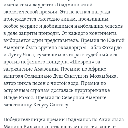
имена семи лауреатов Голдмановской
экологической премии. Эта почетная награда
присуждается ежегодно лицам, проявившим
особое усердие и добившимся наибольших успехов
в деле защиты природы. От каждого континента
выбирается один представитель. Премия по Южной
Америке была вручена эквадорцам Пабло Фахардо
и Луису Янса, сумевшим выиграть судебный иск
против нефтяного концерна «Шеврон» за
загрязнение Амазонии. Премию по Африке
выиграл Фелишиано Душ Сантуш из Мозамбика,
автор цикла песен о чистой воде. Премия по
островным странам досталась пуэрториканке
Ильде Рамос. Премия по Северной Америке –
мексиканцу Хесусу Сантосу.
Победительницей премии Голдманов по Азии стала
Марина Рихванова, отдавшая много сил защите