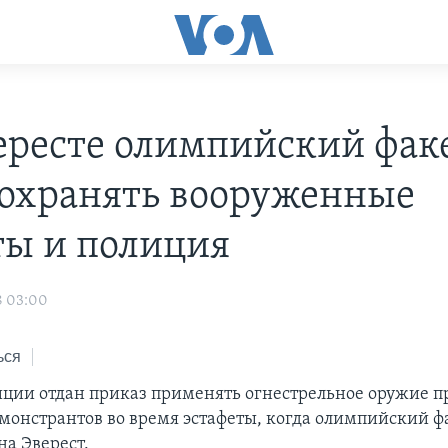
ересте олимпийский фак
 охранять вооруженные
ты и полиция
8 03:00
ься
иции отдан приказ применять огнестрельное оружие п
монстрантов во время эстафеты, когда олимпийский фа
на Эверест.