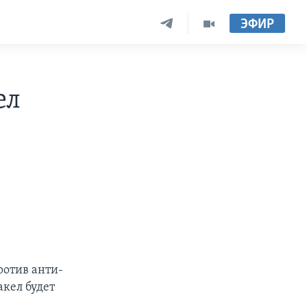
ЭФИР
ел
ротив анти-
кел будет