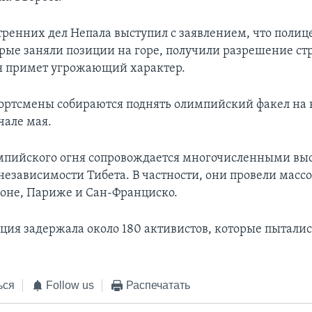
ренних дел Непала выступил с заявлением, что полиц
орые заняли позиции на горе, получили разрешение стр
я примет угрожающий характер.
ортсмены собираются поднять олимпийский факел на
чале мая.
мпийского огня сопровождается многочисленными в
независимости Тибета. В частности, они провели масс
доне, Париже и Сан-Франциско.
ция задержала около 180 активистов, которые пыталис
ься
Follow us
Распечатать