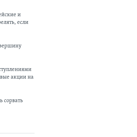
ейские и
елять, если
 вершину
ыступлениями
овые акции на
ь сорвать