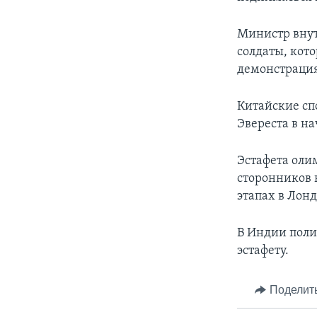
Министр внут
солдаты, кот
демонстраци
Китайские сп
Эвереста в на
Эстафета оли
сторонников 
этапах в Лон
В Индии поли
эстафету.
Поделит