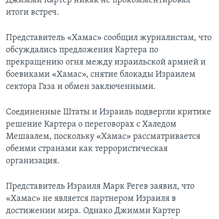
Джимми Картер никак не прокомментировал
итоги встреч.
Learning English
Представитель «Хамас» сообщил журналистам, что
СОЦИАЛЬНЫЕ СЕТИ
обсуждались предложения Картера по
прекращению огня между израильской армией и
боевиками «Хамас», снятие блокады Израилем
сектора Газа и обмен заключенными.
Языки
Соединенные Штаты и Израиль подвергли критике
решение Картера о переговорах с Халедом
Мешаалем, поскольку «Хамас» рассматривается
обеими странами как террористическая
организация.
Представитель Израиля Марк Регев заявил, что
«Хамас» не является партнером Израиля в
достижении мира. Однако Джимми Картер