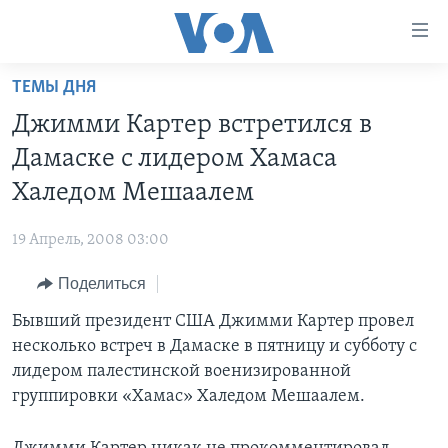
Линки
доступности
Перейти
ТЕМЫ ДНЯ
на
ГЛАВНОЕ
Джимми Картер встретился в
основной
ПРОГРАММЫ
контент
Дамаске с лидером Хамаса
ПРОЕКТЫ
Перейти
АМЕРИКА
Халедом Мешаалем
к
ЭКСПЕРТИЗА
НОВОСТИ ЗА МИНУТУ
УЧИМ АНГЛИЙСКИЙ
основной
19 Апрель, 2008 03:00
ИНТЕРВЬЮ
ИТОГИ
НАША АМЕРИКАНСКАЯ ИСТОРИЯ
навигации
Перейти
Поделиться
ФАКТЫ ПРОТИВ ФЕЙКОВ
ПОЧЕМУ ЭТО ВАЖНО?
А КАК В АМЕРИКЕ?
в
Бывший президент США Джимми Картер провел
ЗА СВОБОДУ ПРЕССЫ
ДИСКУССИЯ VOA
АРТЕФАКТЫ
поиск
несколько встреч в Дамаске в пятницу и субботу с
УЧИМ АНГЛИЙСКИЙ
ДЕТАЛИ
АМЕРИКАНСКИЕ ГОРОДКИ
лидером палестинской военизированной
ВИДЕО
группировки «Хамас» Халедом Мешаалем.
НЬЮ-ЙОРК NEW YORK
ТЕСТЫ
ПОДПИСКА НА НОВОСТИ
АМЕРИКА. БОЛЬШОЕ ПУТЕШЕСТВИЕ