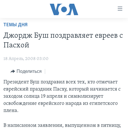
Линки
доступности
Перейти
ТЕМЫ ДНЯ
на
ГЛАВНОЕ
Джордж Буш поздравляет евреев с
основной
ПРОГРАММЫ
контент
Пасхой
ПРОЕКТЫ
Перейти
АМЕРИКА
к
18 Апрель, 2008 03:00
ЭКСПЕРТИЗА
НОВОСТИ ЗА МИНУТУ
УЧИМ АНГЛИЙСКИЙ
основной
Поделиться
ИНТЕРВЬЮ
ИТОГИ
НАША АМЕРИКАНСКАЯ ИСТОРИЯ
навигации
Перейти
ФАКТЫ ПРОТИВ ФЕЙКОВ
Президент Буш поздравил всех тех, кто отмечает
ПОЧЕМУ ЭТО ВАЖНО?
А КАК В АМЕРИКЕ?
в
еврейский праздник Пасху, который начинается с
ЗА СВОБОДУ ПРЕССЫ
ДИСКУССИЯ VOA
АРТЕФАКТЫ
поиск
заходом солнца 19 апреля и символизирует
УЧИМ АНГЛИЙСКИЙ
ДЕТАЛИ
АМЕРИКАНСКИЕ ГОРОДКИ
освобождение еврейского народа из египетского
плена.
ВИДЕО
НЬЮ-ЙОРК NEW YORK
ТЕСТЫ
ПОДПИСКА НА НОВОСТИ
АМЕРИКА. БОЛЬШОЕ ПУТЕШЕСТВИЕ
В написанном заявлении, выпущенном в пятницу,