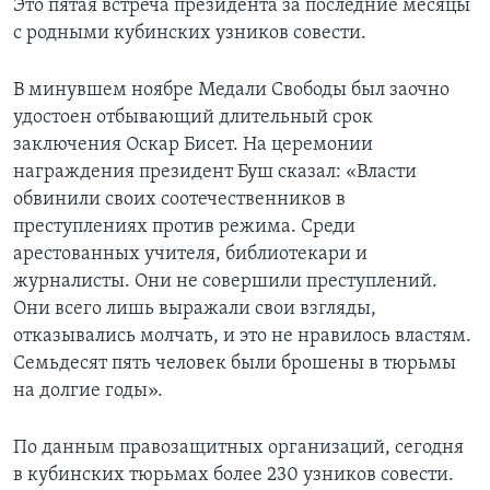
Это пятая встреча президента за последние месяцы
с родными кубинских узников совести.
Learning English
В минувшем ноябре Медали Свободы был заочно
СОЦИАЛЬНЫЕ СЕТИ
удостоен отбывающий длительный срок
заключения Оскар Бисет. На церемонии
награждения президент Буш сказал: «Власти
обвинили своих соотечественников в
Языки
преступлениях против режима. Среди
арестованных учителя, библиотекари и
журналисты. Они не совершили преступлений.
Они всего лишь выражали свои взгляды,
отказывались молчать, и это не нравилось властям.
Семьдесят пять человек были брошены в тюрьмы
на долгие годы».
По данным правозащитных организаций, сегодня
в кубинских тюрьмах более 230 узников совести.