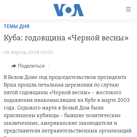
Линки
доступности
Перейти
ТЕМЫ ДНЯ
на
ГЛАВНОЕ
Куба: годовщина «Черной весны»
основной
ПРОГРАММЫ
контент
08 Апрель, 2008 03:00
ПРОЕКТЫ
Перейти
АМЕРИКА
к
ЭКСПЕРТИЗА
Поделиться
НОВОСТИ ЗА МИНУТУ
УЧИМ АНГЛИЙСКИЙ
основной
ИНТЕРВЬЮ
ИТОГИ
НАША АМЕРИКАНСКАЯ ИСТОРИЯ
В Белом Доме под председательством президента
навигации
Буша прошла печальная церемония по случаю
Перейти
ФАКТЫ ПРОТИВ ФЕЙКОВ
ПОЧЕМУ ЭТО ВАЖНО?
А КАК В АМЕРИКЕ?
пятой годовщины «Черной весны» – жестокого
в
ЗА СВОБОДУ ПРЕССЫ
ДИСКУССИЯ VOA
АРТЕФАКТЫ
подавления инакомыслящих на Кубе в марте 2003
поиск
года. Седьмого марта в Белый Дом были
УЧИМ АНГЛИЙСКИЙ
ДЕТАЛИ
АМЕРИКАНСКИЕ ГОРОДКИ
приглашены кубинцы – бывшие политические
ВИДЕО
НЬЮ-ЙОРК NEW YORK
ТЕСТЫ
заключенные, американские законодатели и
представители неправительственных организаций.
ПОДПИСКА НА НОВОСТИ
АМЕРИКА. БОЛЬШОЕ ПУТЕШЕСТВИЕ