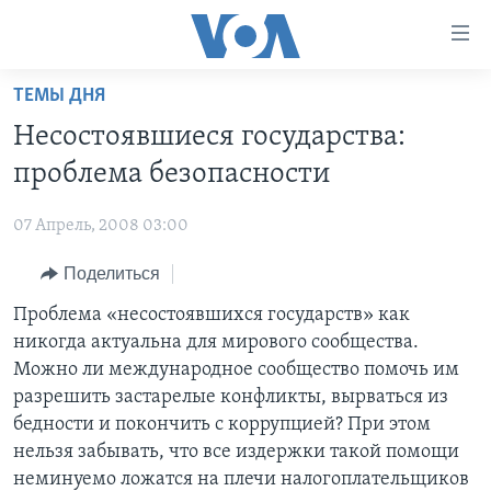
Линки
доступности
Перейти
ТЕМЫ ДНЯ
на
ГЛАВНОЕ
Несостоявшиеся государства:
основной
ПРОГРАММЫ
контент
проблема безопасности
ПРОЕКТЫ
Перейти
АМЕРИКА
к
07 Апрель, 2008 03:00
ЭКСПЕРТИЗА
НОВОСТИ ЗА МИНУТУ
УЧИМ АНГЛИЙСКИЙ
основной
Поделиться
ИНТЕРВЬЮ
ИТОГИ
НАША АМЕРИКАНСКАЯ ИСТОРИЯ
навигации
Перейти
ФАКТЫ ПРОТИВ ФЕЙКОВ
Проблема «несостоявшихся государств» как
ПОЧЕМУ ЭТО ВАЖНО?
А КАК В АМЕРИКЕ?
в
никогда актуальна для мирового сообщества.
ЗА СВОБОДУ ПРЕССЫ
ДИСКУССИЯ VOA
АРТЕФАКТЫ
поиск
Можно ли международное сообщество помочь им
УЧИМ АНГЛИЙСКИЙ
ДЕТАЛИ
АМЕРИКАНСКИЕ ГОРОДКИ
разрешить застарелые конфликты, вырваться из
бедности и покончить с коррупцией? При этом
ВИДЕО
НЬЮ-ЙОРК NEW YORK
ТЕСТЫ
нельзя забывать, что все издержки такой помощи
ПОДПИСКА НА НОВОСТИ
АМЕРИКА. БОЛЬШОЕ ПУТЕШЕСТВИЕ
неминуемо ложатся на плечи налогоплательщиков