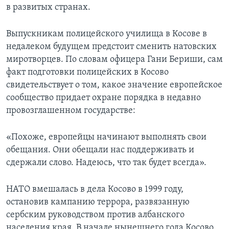
в развитых странах.
Learning English
Выпускникам полицейского училища в Косове в
СОЦИАЛЬНЫЕ СЕТИ
недалеком будущем предстоит сменить натовских
миротворцев. По словам офицера Гани Бериши, сам
факт подготовки полицейских в Косово
свидетельствует о том, какое значение европейское
Языки
сообщество придает охране порядка в недавно
провозглашенном государстве:
«Похоже, европейцы начинают выполнять свои
обещания. Они обещали нас поддерживать и
сдержали слово. Надеюсь, что так будет всегда».
НАТО вмешалась в дела Косово в 1999 году,
остановив кампанию террора, развязанную
сербским руководством против албанского
населения края. В начале нынешнего года Косово