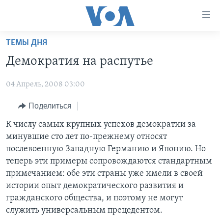
Линки
доступности
Перейти
ТЕМЫ ДНЯ
на
ГЛАВНОЕ
Демократия на распутье
основной
ПРОГРАММЫ
контент
04 Апрель, 2008 03:00
ПРОЕКТЫ
Перейти
АМЕРИКА
к
ЭКСПЕРТИЗА
Поделиться
НОВОСТИ ЗА МИНУТУ
УЧИМ АНГЛИЙСКИЙ
основной
ИНТЕРВЬЮ
ИТОГИ
НАША АМЕРИКАНСКАЯ ИСТОРИЯ
К числу самых крупных успехов демократии за
навигации
минувшие сто лет по-прежнему относят
Перейти
ФАКТЫ ПРОТИВ ФЕЙКОВ
ПОЧЕМУ ЭТО ВАЖНО?
А КАК В АМЕРИКЕ?
послевоенную Западную Германию и Японию. Но
в
ЗА СВОБОДУ ПРЕССЫ
ДИСКУССИЯ VOA
АРТЕФАКТЫ
теперь эти примеры сопровождаются стандартным
поиск
примечанием: обе эти страны уже имели в своей
УЧИМ АНГЛИЙСКИЙ
ДЕТАЛИ
АМЕРИКАНСКИЕ ГОРОДКИ
истории опыт демократического развития и
ВИДЕО
НЬЮ-ЙОРК NEW YORK
ТЕСТЫ
гражданского общества, и поэтому не могут
служить универсальным прецедентом.
ПОДПИСКА НА НОВОСТИ
АМЕРИКА. БОЛЬШОЕ ПУТЕШЕСТВИЕ