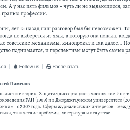
н. А у нас пять фильмов – чуть ли не выдающиеся, зат
а гранью профессии.
оны, лет 15 назад наш разговор был бы невозможен. То
когда не выберется из ямы, в которую она попала, когд
ые советские механизмы, кинопрокат и так далее... Но
ство поднимается, и перспективы могут быть самые 
ься
Follow us
Распечатать
ксей Пименов
налист и историк. Защитил диссертацию в московском Инсти
оковедения РАН (1989) и в Джорджтаунском университете (201
рики» – с 2007 года. Сферы журналистских интересов – меж
итика, этнические проблемы, литература и искусство