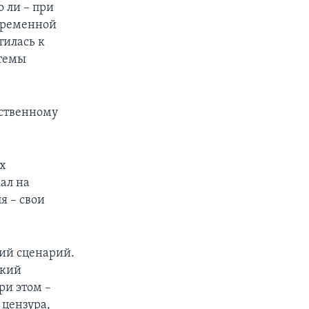
 ли – при
овременной
тилась к
 темы
ественному
ых
ал на
я – свои
кий сценарий.
ский
ри этом –
 цензура,