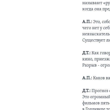
называют «ру
когда она пре
А.П.:
Это, соб
чего нет у се
невзыскатель
Существует ли
Д.Т.:
Как говор
кино, приезж
Разрыв - огр
А.П.:
Каков ва
Д.Т.:
Прогноз с
Это огромный
фильмов пять 
в Голливуде т