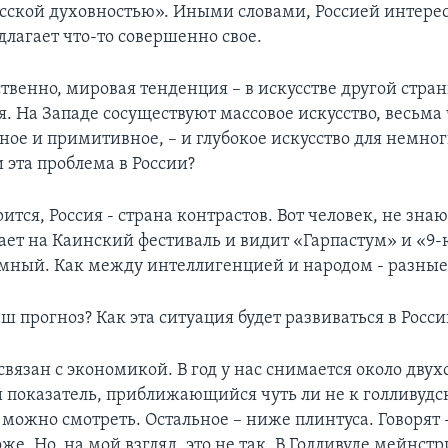
сской духовностью». Иными словами, Россией интерес
длагает что-то совершенно свое.
ственно, мировая тенденция – в искусстве другой стран
бя. На Западе сосуществуют массовое искусство, весьма
ное и примитивное, – и глубокое искусство для немног
 эта проблема в России?
ится, Россия - страна контрастов. Вот человек, не зн
ает на Каинский фестиваль и видит «Гарпастум» и «9-
омный. Как между интеллигенцией и народом - разные
ш прогноз? Как эта ситуация будет развиваться в Росси
вязан с экономикой. В год у нас снимается около двух
 показатель, приближающийся чуть ли не к голливудс
можно смотреть. Остальное – ниже плинтуса. Говорят -
оже. Но, на мой взгляд, это не так. B Голливуде мейнст