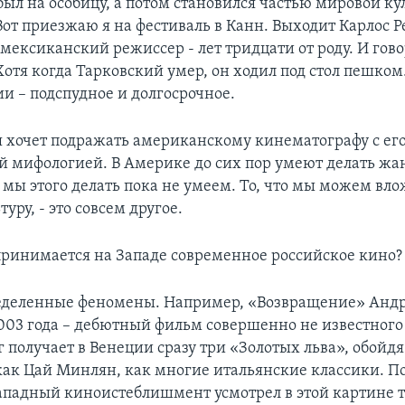
ыл на особицу, а потом становился частью мировой ку
от приезжаю я на фестиваль в Канн. Выходит Карлос Р
ексиканский режиссер - лет тридцати от роду. И гово
отя когда Тарковский умер, он ходил под стол пешком.
и – подспудное и долгосрочное.
я хочет подражать американскому кинематографу с ег
й мифологией. В Америке до сих пор умеют делать жа
 мы этого делать пока не умеем. То, что мы можем вло
уру, - это совсем другое.
ринимается на Западе современное российское кино?
еделенные феномены. Например, «Возвращение» Анд
003 года – дебютный фильм совершенно не известного
 получает в Венеции сразу три «Золотых льва», обойдя
как Цай Минлян, как многие итальянские классики. По
ападный киноистеблишмент усмотрел в этой картине то