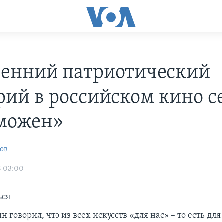
енний патриотический
рий в российском кино с
можен»
ов
8 03:00
ься
н говорил, что из всех искусств «для нас» – то есть дл