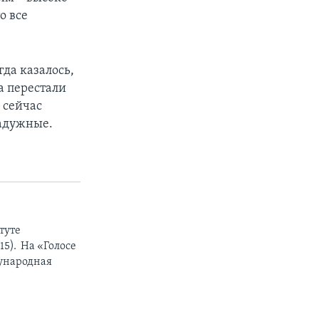
о все
гда казалось,
а перестали
 сейчас
радужные.
туте
5). На «Голосе
дународная