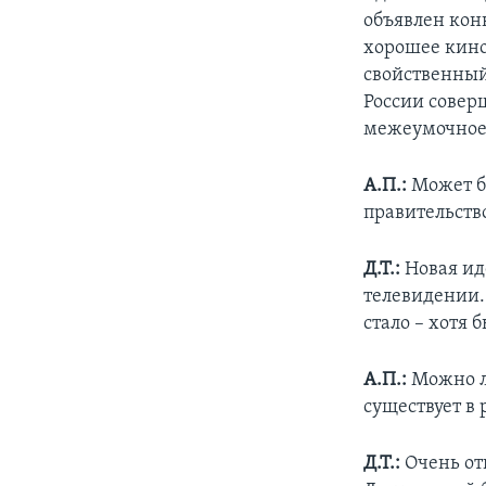
объявлен кон
хорошее кино
свойственный
России совер
межеумочно
А.П.:
Может бы
правительств
Д.Т.:
Новая иде
телевидении. 
стало – хотя 
А.П.:
Можно ли
существует в
Д.Т.:
Очень отн