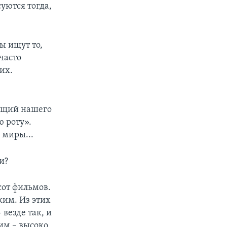
уются тогда,
ы ищут то,
 часто
их.
ающий нашего
ю роту».
 миры...
и?
сот фильмов.
ким. Из этих
 везде так, и
рим – высоко