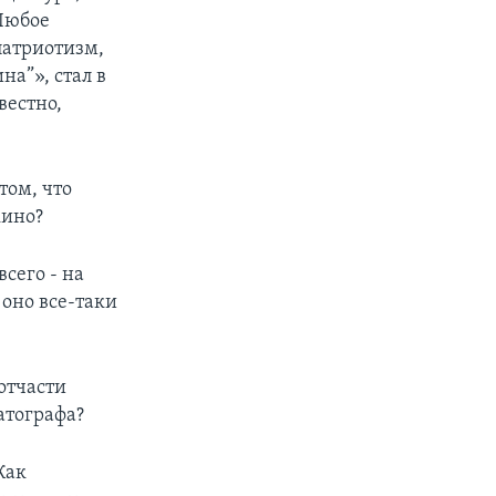
«Любое
патриотизм,
а”», стал в
вестно,
том, что
кино?
сего - на
 оно все-таки
отчасти
атографа?
Как