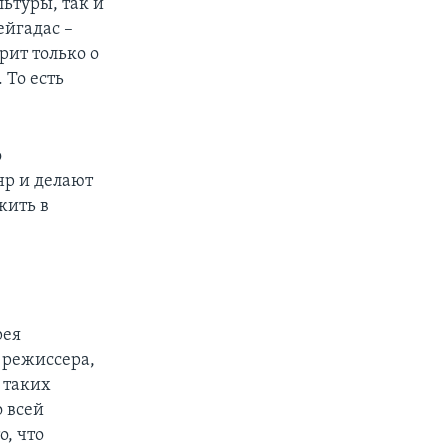
льтуры, так и
ейгадас –
рит только о
 То есть
о
нр и делают
жить в
рея
 режиссера,
 таких
 всей
, что