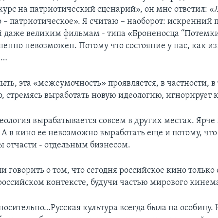
курс на патриотический сценарий», он мне ответил: 
 – патриотическое». Я считаю – наоборот: искренний 
 даже великим фильмам - типа «Броненосца “Потемкин
шенно невозможен. Потому что состояние у нас, как из
е…
ть, эта «межеумочность» проявляется, в частности, в 
о, стремясь выработать новую идеологию, игнорирует 
ология вырабатывается совсем в других местах. Ярче в
А в кино ее невозможно выработать еще и потому, что
бы отчасти - отдельным бизнесом.
 говорить о том, что сегодня российское кино только 
 российском контексте, будучи частью мирового кинем
осительно…Русская культура всегда была на особицу. 