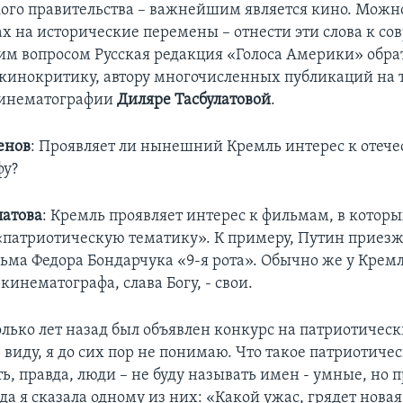
ого правительства – важнейшим является кино. Можно
ах на исторические перемены – отнести эти слова к с
ким вопросом Русская редакция «Голоса Америки» обра
кинокритику, автору многочисленных публикаций на
кинематографии
Диляре Тасбулатовой
.
енов
: Проявляет ли нынешний Кремль интерес к отеч
фу?
латова
: Кремль проявляет интерес к фильмам, в котор
«патриотическую тематику». К примеру, Путин приезж
ьма Федора Бондарчука «9-я рота». Обычно же у Кремл
 кинематографа, слава Богу, - свои.
олько лет назад был объявлен конкурс на патриотичес
 виду, я до сих пор не понимаю. Что такое патриотиче
ь, правда, люди – не буду называть имен - умные, но п
да я сказала одному из них: «Какой ужас, грядет новая