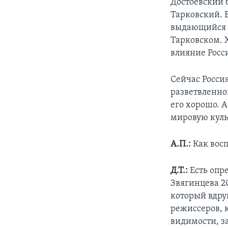
Достоевский б
Тарковский. В
выдающийся м
Тарковском. Х
влияние Росси
Сейчас Росси
разветвленно
его хорошо. А
мировую культ
А.П.:
Как восп
Д.Т.:
Есть опр
Звягинцева 2
который вдруг
режиссеров, 
видимости, з