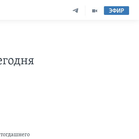
ЭФИР
егодня
я тогдашнего