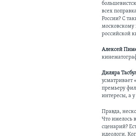
большевистск
всех поправк
России? С та
московскому 
российской 
Алексей Пим
кинематогра
Диляра Тасбу
усматривает 
премьеру фил
интересы, а у
Правда, неск
Что имелось в
сценарий? Ест
идеологи. Ког