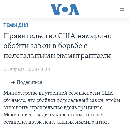
Линки
доступности
Перейти
ТЕМЫ ДНЯ
на
ГЛАВНОЕ
Правительство США намерено
основной
ПРОГРАММЫ
контент
обойти закон в борьбе с
ПРОЕКТЫ
Перейти
АМЕРИКА
нелегальными иммигрантами
к
ЭКСПЕРТИЗА
НОВОСТИ ЗА МИНУТУ
УЧИМ АНГЛИЙСКИЙ
основной
02 Апрель, 2008 03:00
ИНТЕРВЬЮ
ИТОГИ
НАША АМЕРИКАНСКАЯ ИСТОРИЯ
навигации
Перейти
Поделиться
ФАКТЫ ПРОТИВ ФЕЙКОВ
ПОЧЕМУ ЭТО ВАЖНО?
А КАК В АМЕРИКЕ?
в
Министерство внутренней безопасности США
ЗА СВОБОДУ ПРЕССЫ
ДИСКУССИЯ VOA
АРТЕФАКТЫ
поиск
объявило, что обойдет федеральный закон, чтобы
УЧИМ АНГЛИЙСКИЙ
ДЕТАЛИ
АМЕРИКАНСКИЕ ГОРОДКИ
закончить строительство вдоль границы с
ВИДЕО
Мексикой заградительной стены, которая
НЬЮ-ЙОРК NEW YORK
ТЕСТЫ
остановит поток нелегальных иммигрантов.
ПОДПИСКА НА НОВОСТИ
АМЕРИКА. БОЛЬШОЕ ПУТЕШЕСТВИЕ