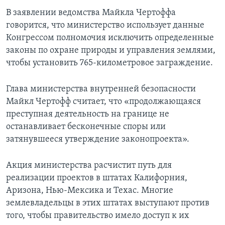
В заявлении ведомства Майкла Чертоффа
Learning English
говорится, что министерство использует данные
Конгрессом полномочия исключить определенные
СОЦИАЛЬНЫЕ СЕТИ
законы по охране природы и управления землями,
чтобы установить 765-километровое заграждение.
Глава министерства внутренней безопасности
Языки
Майкл Чертофф считает, что «продолжающаяся
преступная деятельность на границе не
останавливает бесконечные споры или
затянувшееся утверждение законопроекта».
Акция министерства расчистит путь для
реализации проектов в штатах Калифорния,
Аризона, Нью-Мексика и Техас. Многие
землевладельцы в этих штатах выступают против
того, чтобы правительство имело доступ к их