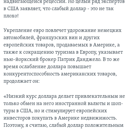
надвигающейся рецессии. Но целый ряд экспертов
в США заявляет, что слабый доллар - это не так
Learning English
плохо!
СОЦИАЛЬНЫЕ СЕТИ
Укрепление евро повлечет удорожание немецких
автомобилей, французских вин и других
европейских товаров, продаваемых в Америке, а
также к сокращению туризма в Европу, указывает
Языки
нью-йоркский брокер Патрик Данджело. В то же
время ослабление доллара повышает
конкурентоспособность американских товаров,
продолжает он:
«Низкий курс доллара делает привлекательным не
только обмен на него иностранной валюты и шоп-
туры в США, но и стимулирует европейских
инвесторов покупать в Америке недвижимость.
Поэтому, я считаю, слабый доллар положительным