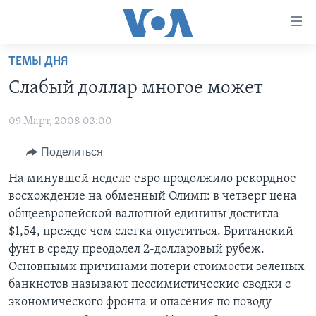
Линки
доступности
Перейти
ТЕМЫ ДНЯ
на
ГЛАВНОЕ
Слабый доллар многое может
основной
ПРОГРАММЫ
контент
09 Март, 2008 03:00
ПРОЕКТЫ
Перейти
АМЕРИКА
к
ЭКСПЕРТИЗА
Поделиться
НОВОСТИ ЗА МИНУТУ
УЧИМ АНГЛИЙСКИЙ
основной
ИНТЕРВЬЮ
ИТОГИ
НАША АМЕРИКАНСКАЯ ИСТОРИЯ
На минувшей неделе евро продолжило рекордное
навигации
восхождение на обменный Олимп: в четверг цена
Перейти
ФАКТЫ ПРОТИВ ФЕЙКОВ
ПОЧЕМУ ЭТО ВАЖНО?
А КАК В АМЕРИКЕ?
общеевропейской валютной единицы достигла
в
ЗА СВОБОДУ ПРЕССЫ
ДИСКУССИЯ VOA
АРТЕФАКТЫ
$1,54, прежде чем слегка опуститься. Британский
поиск
фунт в среду преодолел 2-долларовый рубеж.
УЧИМ АНГЛИЙСКИЙ
ДЕТАЛИ
АМЕРИКАНСКИЕ ГОРОДКИ
Основными причинами потери стоимости зеленых
ВИДЕО
НЬЮ-ЙОРК NEW YORK
ТЕСТЫ
банкнотов называют пессимистические сводки с
экономического фронта и опасения по поводу
ПОДПИСКА НА НОВОСТИ
АМЕРИКА. БОЛЬШОЕ ПУТЕШЕСТВИЕ