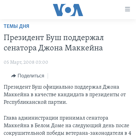
Линки
доступности
Перейти
ТЕМЫ ДНЯ
на
ГЛАВНОЕ
Президент Буш поддержал
основной
ПРОГРАММЫ
контент
сенатора Джона Маккейна
ПРОЕКТЫ
Перейти
АМЕРИКА
к
05 Март, 2008 03:00
ЭКСПЕРТИЗА
НОВОСТИ ЗА МИНУТУ
УЧИМ АНГЛИЙСКИЙ
основной
Поделиться
ИНТЕРВЬЮ
ИТОГИ
НАША АМЕРИКАНСКАЯ ИСТОРИЯ
навигации
Перейти
ФАКТЫ ПРОТИВ ФЕЙКОВ
Президент Буш официально поддержал Джона
ПОЧЕМУ ЭТО ВАЖНО?
А КАК В АМЕРИКЕ?
в
Маккейна в качестве кандидата в президенты от
ЗА СВОБОДУ ПРЕССЫ
ДИСКУССИЯ VOA
АРТЕФАКТЫ
поиск
Республиканской партии.
УЧИМ АНГЛИЙСКИЙ
ДЕТАЛИ
АМЕРИКАНСКИЕ ГОРОДКИ
Глава администрации принимал сенатора
ВИДЕО
НЬЮ-ЙОРК NEW YORK
ТЕСТЫ
Маккейна в Белом Доме на следующий день после
ПОДПИСКА НА НОВОСТИ
АМЕРИКА. БОЛЬШОЕ ПУТЕШЕСТВИЕ
сокрушительной победы ветерана-законодателя в 4