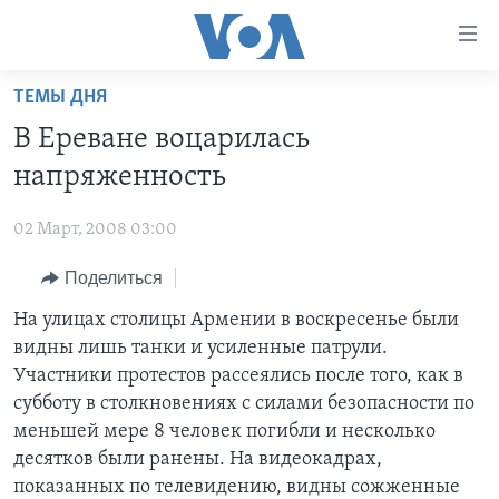
Линки
доступности
Перейти
ТЕМЫ ДНЯ
на
ГЛАВНОЕ
В Ереване воцарилась
основной
ПРОГРАММЫ
контент
напряженность
ПРОЕКТЫ
Перейти
АМЕРИКА
к
02 Март, 2008 03:00
ЭКСПЕРТИЗА
НОВОСТИ ЗА МИНУТУ
УЧИМ АНГЛИЙСКИЙ
основной
Поделиться
ИНТЕРВЬЮ
ИТОГИ
НАША АМЕРИКАНСКАЯ ИСТОРИЯ
навигации
Перейти
ФАКТЫ ПРОТИВ ФЕЙКОВ
На улицах столицы Армении в воскресенье были
ПОЧЕМУ ЭТО ВАЖНО?
А КАК В АМЕРИКЕ?
в
видны лишь танки и усиленные патрули.
ЗА СВОБОДУ ПРЕССЫ
ДИСКУССИЯ VOA
АРТЕФАКТЫ
поиск
Участники протестов рассеялись после того, как в
УЧИМ АНГЛИЙСКИЙ
ДЕТАЛИ
АМЕРИКАНСКИЕ ГОРОДКИ
субботу в столкновениях с силами безопасности по
меньшей мере 8 человек погибли и несколько
ВИДЕО
НЬЮ-ЙОРК NEW YORK
ТЕСТЫ
десятков были ранены. На видеокадрах,
ПОДПИСКА НА НОВОСТИ
АМЕРИКА. БОЛЬШОЕ ПУТЕШЕСТВИЕ
показанных по телевидению, видны сожженные