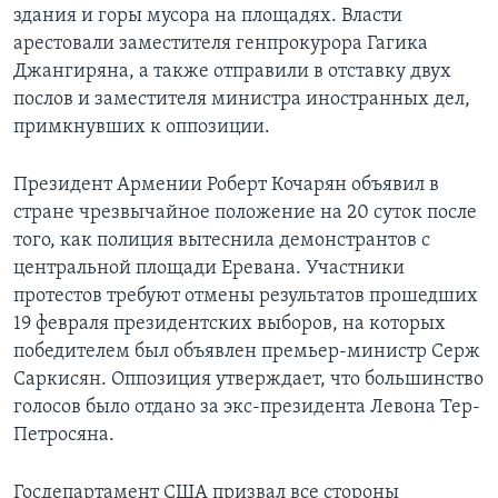
здания и горы мусора на площадях. Власти
Learning English
арестовали заместителя генпрокурора Гагика
Джангиряна, а также отправили в отставку двух
послов и заместителя министра иностранных дел,
СОЦИАЛЬНЫЕ СЕТИ
примкнувших к оппозиции.
Президент Армении Роберт Кочарян объявил в
Языки
стране чрезвычайное положение на 20 суток после
того, как полиция вытеснила демонстрантов с
центральной площади Еревана. Участники
протестов требуют отмены результатов прошедших
19 февраля президентских выборов, на которых
победителем был объявлен премьер-министр Серж
Саркисян. Оппозиция утверждает, что большинство
голосов было отдано за экс-президента Левона Тер-
Петросяна.
Госдепартамент США призвал все стороны