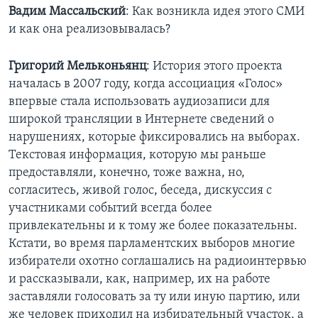
Вадим Массальский
: Как возникла идея этого СМИ
Learning English
и как она реализовывалась?
СОЦИАЛЬНЫЕ СЕТИ
Григорий Мельконьянц
: История этого проекта
началась в 2007 году, когда ассоциация «Голос»
впервые стала использовать аудиозаписи для
широкой трансляции в Интернете сведений о
Языки
нарушениях, которые фиксировались на выборах.
Текстовая информация, которую мы раньше
предоставляли, конечно, тоже важна, но,
согласитесь, живой голос, беседа, дискуссия с
участниками событий всегда более
привлекательны и к тому же более показательны.
Кстати, во время парламентских выборов многие
избиратели охотно соглашались на радиоинтервью
и рассказывали, как, например, их на работе
заставляли голосовать за ту или иную партию, или
же человек приходил на избирательный участок, а