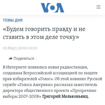
Линки
доступности
Перейти
ТЕМЫ ДНЯ
на
ГЛАВНОЕ
«Будем говорить правду и не
основной
ПРОГРАММЫ
контент
ставить в этом деле точку»
ПРОЕКТЫ
Перейти
АМЕРИКА
к
02 Март, 2008 03:00
ЭКСПЕРТИЗА
НОВОСТИ ЗА МИНУТУ
УЧИМ АНГЛИЙСКИЙ
основной
Поделиться
ИНТЕРВЬЮ
ИТОГИ
НАША АМЕРИКАНСКАЯ ИСТОРИЯ
навигации
Перейти
ФАКТЫ ПРОТИВ ФЕЙКОВ
В Интернете появилась новая радиостанция,
ПОЧЕМУ ЭТО ВАЖНО?
А КАК В АМЕРИКЕ?
в
созданная Всероссийской ассоциацией по защите
ЗА СВОБОДУ ПРЕССЫ
ДИСКУССИЯ VOA
АРТЕФАКТЫ
поиск
прав избирателей «Голос». Об этой новинке Русской
УЧИМ АНГЛИЙСКИЙ
ДЕТАЛИ
АМЕРИКАНСКИЕ ГОРОДКИ
службе «Голоса Америки» рассказал заместитель
директора общественного проекта «Прозрачные
ВИДЕО
НЬЮ-ЙОРК NEW YORK
ТЕСТЫ
выборы 2007-2008»
Григорий Мельконьянц.
ПОДПИСКА НА НОВОСТИ
АМЕРИКА. БОЛЬШОЕ ПУТЕШЕСТВИЕ