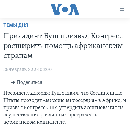
Линки
доступности
Перейти
ТЕМЫ ДНЯ
на
ГЛАВНОЕ
Президент Буш призвал Конгресс
основной
ПРОГРАММЫ
контент
расширить помощь африканским
ПРОЕКТЫ
Перейти
АМЕРИКА
странам
к
ЭКСПЕРТИЗА
НОВОСТИ ЗА МИНУТУ
УЧИМ АНГЛИЙСКИЙ
основной
26 Февраль, 2008 03:00
ИНТЕРВЬЮ
ИТОГИ
НАША АМЕРИКАНСКАЯ ИСТОРИЯ
навигации
Перейти
Поделиться
ФАКТЫ ПРОТИВ ФЕЙКОВ
ПОЧЕМУ ЭТО ВАЖНО?
А КАК В АМЕРИКЕ?
в
Президент Джордж Буш заявил, что Соединенные
ЗА СВОБОДУ ПРЕССЫ
ДИСКУССИЯ VOA
АРТЕФАКТЫ
поиск
Штаты проводят «миссию милосердия» в Африке, и
УЧИМ АНГЛИЙСКИЙ
ДЕТАЛИ
АМЕРИКАНСКИЕ ГОРОДКИ
призвал Конгресс США утвердить ассигнования на
ВИДЕО
осуществление различных программ на
НЬЮ-ЙОРК NEW YORK
ТЕСТЫ
африканском континенте.
ПОДПИСКА НА НОВОСТИ
АМЕРИКА. БОЛЬШОЕ ПУТЕШЕСТВИЕ