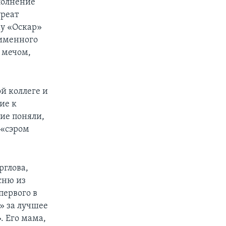
полнение
уреат
му «Оскар»
оименного
 мечом,
й коллеге и
ие к
гие поняли,
 «сэром
рглова,
сню из
первого в
» за лучшее
. Его мама,