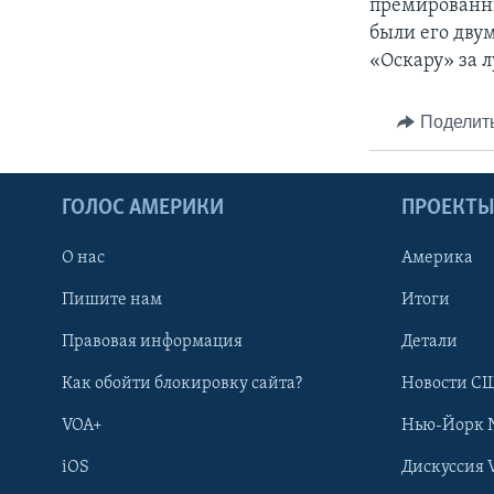
премированны
были его дву
«Оскару» за 
Поделит
ГОЛОС АМЕРИКИ
ПРОЕКТ
О нас
Америка
Пишите нам
Итоги
Правовая информация
Детали
Как обойти блокировку сайта?
Новости СШ
VOA+
Нью-Йорк 
iOS
Дискуссия 