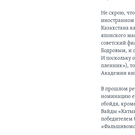
Не скрою, чт
иностранном 
Казахстана к
японского мас
советский фи
Бодровым, и 
И поскольку 
пленник»), т
Академии ки
В прошлом ре
номинацию ег
обойдя, кром
Вайды «Катын
победителем 
«Фальшивомо