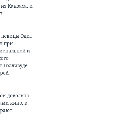
из Канзаса, и
т
й певицы Эдит
н при
циональной и
сего
в Голливуде
орой
той довольно
ами кино, к
грают