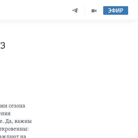
ЭФИР
з
ями сезона
ения
е. Да, важны
откровенны:
раждают на