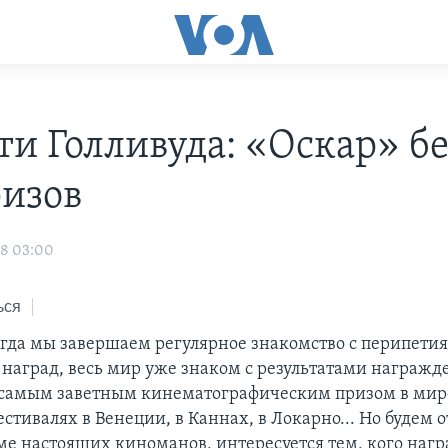
ти Голливуда: «Оскар» бе
изов
08 03:00
ься
огда мы завершаем регулярное знакомство с перипети
 наград, весь мир уже знаком с результатами награжд
самым заветным кинематографическим призом в мир
стивалях в Венеции, в Каннах, в Локарно... Но будем 
оме настоящих киноманов, интересуется тем, кого наг