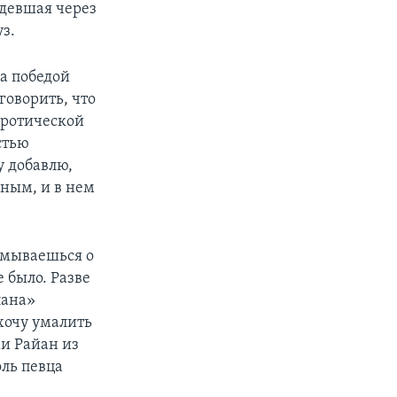
идевшая через
з.
на победой
говорить, что
эротической
стью
у добавлю,
чным, и в нем
умываешься о
 было. Разве
лана»
хочу умалить
ми Райан из
ль певца