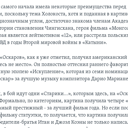
с самого начала имела некоторые преимущества перед
, поскольку тема Холокоста, хотя и поданная в картин
днозначным углом, достаточно знакома членам Акаде
стории становления Чингисхана, героя фильма «Монго
рая является лейтмотивом «12», или расстрела польск
ВД в годы Второй мировой войны в «Катыни».
 «Оскаров», как я уже отметил, получил американски
есь не место». Он полностью оттеснил раннего фаворит
нную эпопею «Искупление», которая из семи номинац
скар» за лучшую музыку композитора Дарио Мариане
, в бой идут одни «Старики...», которым здесь, на «Ос
 Формально, по категориям, картина получила четыре «
самый престижный - за лучший фильм года. Но если по
ильму статуэтки, то получается, что картина получила
бедители-братья Итан и Джоэл Коэны не только написа