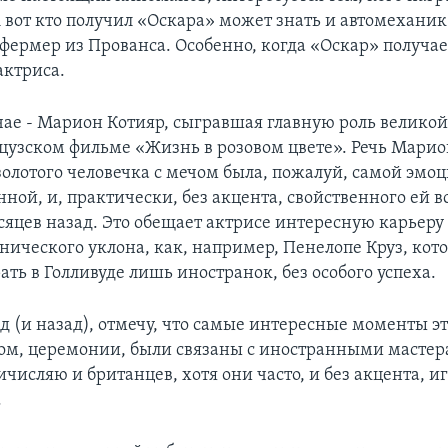
 вот кто получил «Оскара» может знать и автомеханик 
фермер из Прованса. Особенно, когда «Оскар» получае
актриса.
чае - Марион Котияр, сыгравшая главную роль велико
цузском фильме «Жизнь в розовом цвете». Речь Марио
золотого человечка с мечом была, пожалуй, самой эмо
ной, и, практически, без акцента, свойственного ей в
сяцев назад. Это обещает актрисе интересную карьеру 
тнического уклона, как, например, Пенелопе Круз, кот
ть в Голливуде лишь иностранок, без особого успеха.
д (и назад), отмечу, что самые интересные моменты э
лом, церемонии, были связаны с иностранными мастер
числяю и британцев, хотя они часто, и без акцента, и
.