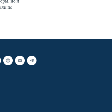
еры, но и
или по