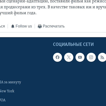
й сценарий-адаптацию, поставили фильм как режисс
мя продюсерами из трех. В качестве таковых им и вруч
лучший фильм года.
ься
Follow us
Распечатать
Ы
СОЦИАЛЬНЫЕ СЕТИ
А за минуту
New York
VOA