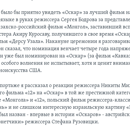
о было бы приятно увидеть «Оскар» за лучший фильм н
языке в руках режиссера Сергея Бодрова за представл
азахско-российский фильм «Монгол», заставивший вс
тера Акиру Куросаву, получившего в свое время «Оскар
льм «Дерсу Узала». Накануне церемонии я разговарива
он сказал, что номинация венчает четыре года напряж
он уже был номинирован на «Оскар» (за фильм «Кавка
о особого волнения не испытывает, хотя и ценит внима
ноискусства США.
портаже я рассказал о реакции режиссера Никиты Ми
о фильма «12» на «Оскар» в той же престижной катег
е «Монгола» и «12», польский фильм режиссера-класс
ь» и не слишком интересную израильскую картину «
был назван - впервые в истории «Оскаров» - австрийс
нетчики» режиссера Стефана Рузовицки.