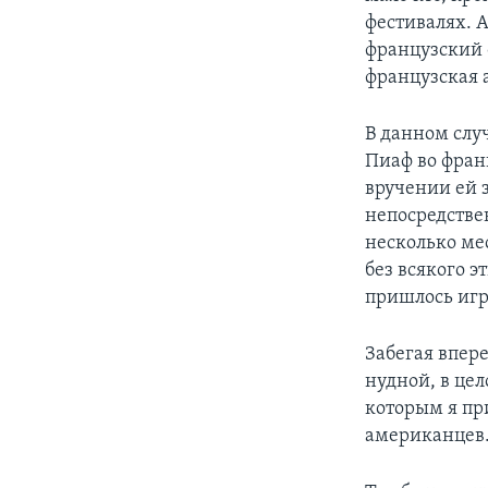
фестивалях. А
французский 
французская 
В данном слу
Пиаф во фран
вручении ей 
непосредствен
несколько ме
без всякого э
пришлось игра
Забегая впере
нудной, в це
которым я при
американцев