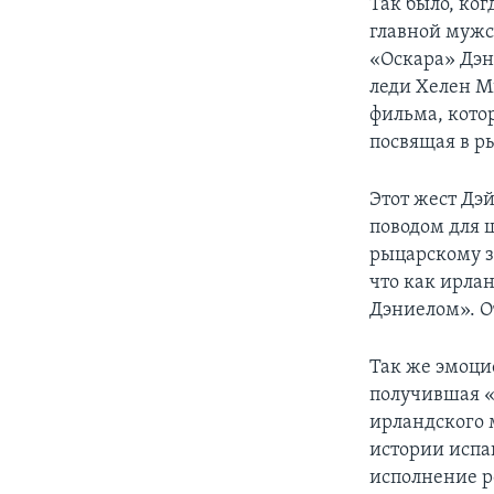
Так было, ко
главной мужс
«Оскара» Дэн
леди Хелен М
фильма, кото
посвящая в р
Этот жест Дэ
поводом для ш
рыцарскому з
что как ирла
Дэниелом». От
Так же эмоци
получившая «
ирландского 
истории испа
исполнение р