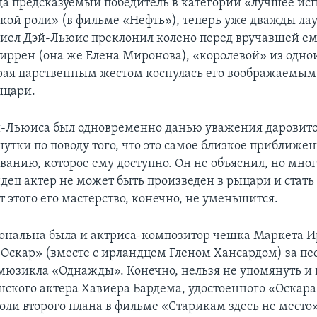
гда предсказуемый победитель в категории «лучшее ис
кой роли» (в фильме «Нефть»), теперь уже дважды ла
иел Дэй-Льюис преклонил колено перед вручавшей е
иррен (она же Елена Миронова), «королевой» из одн
рая царственным жестом коснулась его воображаемым
ыцари.
й-Льюиса был одновременно данью уважения даровито
утки по поводу того, что это самое близкое приближен
ванию, которое ему доступно. Он не объяснил, но мно
ндец актер не может быть произведен в рыцари и стать
 этого его мастерство, конечно, не уменьшится.
ональна была и актриса-композитор чешка Маркета И
Оскар» (вместе с ирландцем Гленом Хансардом) за пе
мюзикла «Однажды». Конечно, нельзя не упомянуть и 
нского актера Хавиера Бардема, удостоенного «Оскара
оли второго плана в фильме «Старикам здесь не место»