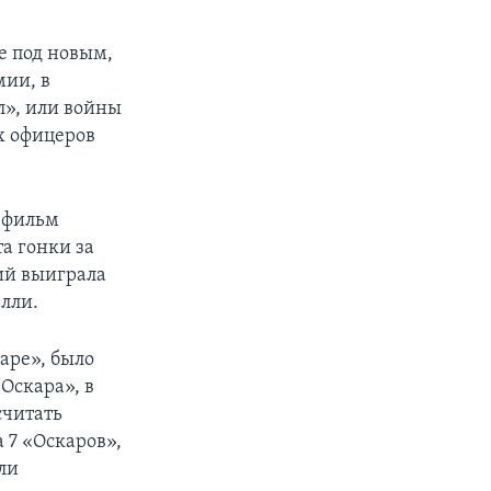
е под новым,
мии, в
л», или войны
их офицеров
й фильм
а гонки за
ий выиграла
лли.
каре», было
Оскара», в
считать
 7 «Оскаров»,
ли