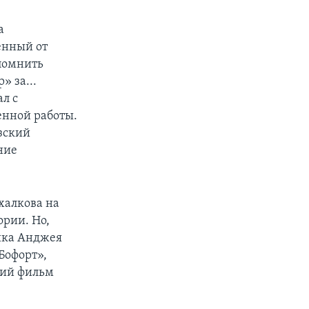
а
енный от
помнить
» за...
л с
енной работы.
зский
ние
халкова на
ории. Но,
ика Анджея
Бофорт»,
кий фильм