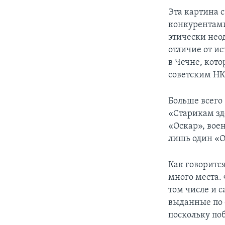
Эта картина 
конкурентами
этически нео
отличие от и
в Чечне, кото
советским НК
Больше всего
«Старикам зд
«Оскар», вое
лишь один «О
Как говорится
много места.
том числе и 
выданные по ф
поскольку по