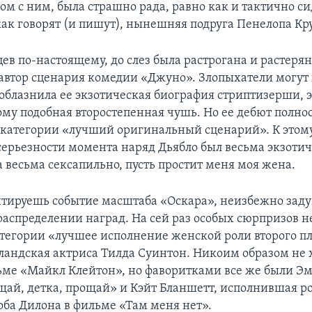
ом с ним, была страшно рада, равно как и тактично с
как говорят (и пишут), нынешняя подруга Пенелопа Кру
ев по-настоящему, до слез была растрогана и растеря
 автор сценария комедии «Джуно». Злопыхатели могут 
облазнила ее экзотическая биография стриптизерши, 
ому подобная второстепенная чушь. Но ее дебют полно
т категории «лучший оригинальный сценарий». К этом
 серьезности момента наряд Дьябло был весьма экзоти
 весьма сексапильно, пусть простит меня моя жена.
тируешь событие масштаба «Оскара», неизбежно зад
распределении наград. На сей раз особых сюрпризов не
категории «лучшее исполнение женской роли второго п
ландская актриса Тилда Суинтон. Никоим образом не 
льме «Майкл Клейтон», но фаворитками все же были Э
ай, детка, прощай» и Кэйт Бланшетт, исполнившая ро
ба Дилона в фильме «Там меня нет».