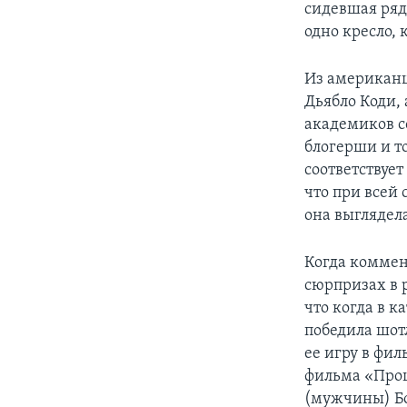
сидевшая ряд
одно кресло, 
Из американц
Дьябло Коди,
академиков с
блогерши и т
соответствуе
что при всей
она выглядела
Когда коммен
сюрпризах в 
что когда в 
победила шот
ее игру в фи
фильма «Прощ
(мужчины) Бо