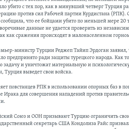
ло убито с тех пор, как в минувший четверг Турция р
рацию против сил Рабочей партии Курдистана (РПК). 
 сообщила, что ее бойцами убито по меньшей мере 20 
иворечивые данные не удается проверить из независи
так как сражения происходят в малонаселенном горно
емьер-министр Турции Реджеп Тайип Эрдоган заявил, 
ло предпринято ради защиты турецкого народа. Как т
ю задачу и уничтожат материальную и психологичес
н, Турция выведет свои войска.
яет повстанцев РПК в использовании опорных баз в п
е Ирака для совершения нападений против правител
ии.
йский Союз и ООН призывают Турцию ограничить сво
сударственный секретарь США Кондолиза Райс призвал