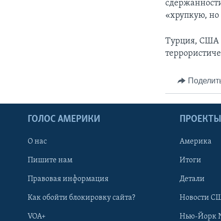
сдержанности
«хрупкую, но
Турция, США 
террористиче
Поделит
ГОЛОС АМЕРИКИ
ПРОЕКТ
О нас
Америка
Пишите нам
Итоги
Правовая информация
Детали
Как обойти блокировку сайта?
Новости СШ
VOA+
Нью-Йорк 