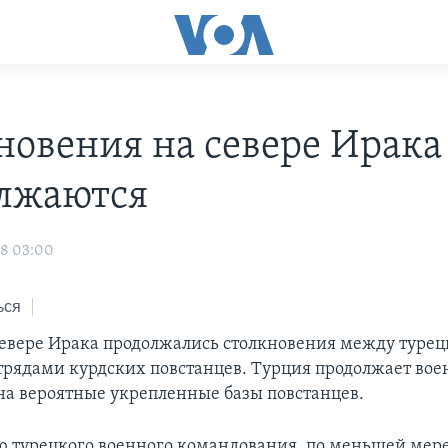
новения на севере Ирака
лжаются
08 03:00
ься
 севере Ирака продолжались столкновения между туре
трядами курдских повстанцев. Турция продолжает вое
на вероятные укрепленные базы повстанцев.
 турецкого военного командования, по меньшей мере