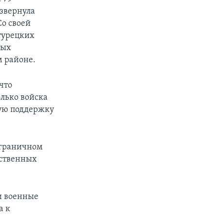
азвернула
Со своей
турецких
мых
м районе.
что
олько войска
кую поддержку
ограничном
ьственных
и военные
а к