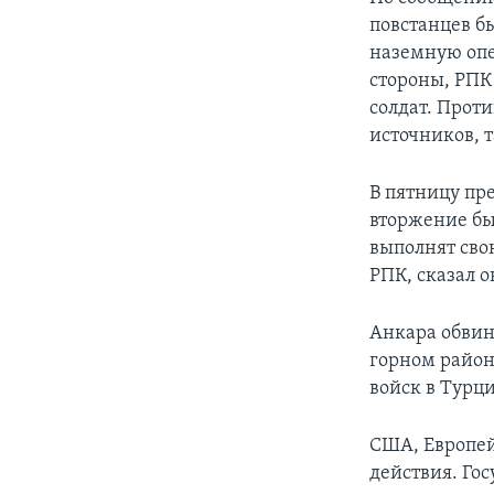
повстанцев бы
наземную опе
стороны, РПК
солдат. Прот
источников, 
В пятницу пр
вторжение бы
выполнят сво
РПК, сказал о
Анкара обвин
горном район
войск в Турц
США, Европе
действия. Го