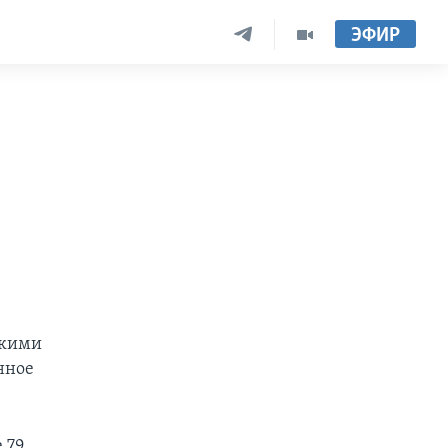
ЭФИР
цкими
нное
 79