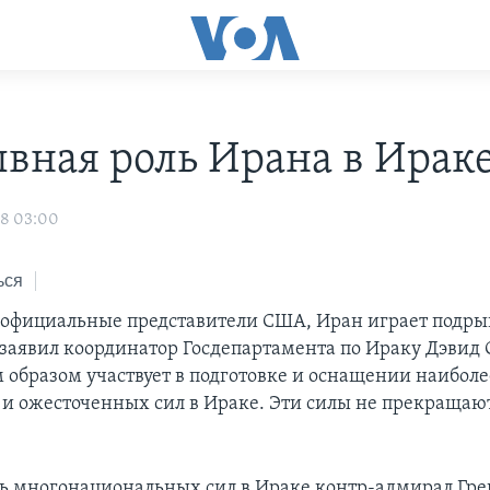
вная роль Ирана в Ирак
08 03:00
ься
 официальные представители США, Иран играет подры
 заявил координатор Госдепартамента по Ираку Дэвид 
образом участвует в подготовке и оснащении наиболе
и ожесточенных сил в Ираке. Эти силы не прекращаю
ь многонациональных сил в Ираке контр-адмирал Гре