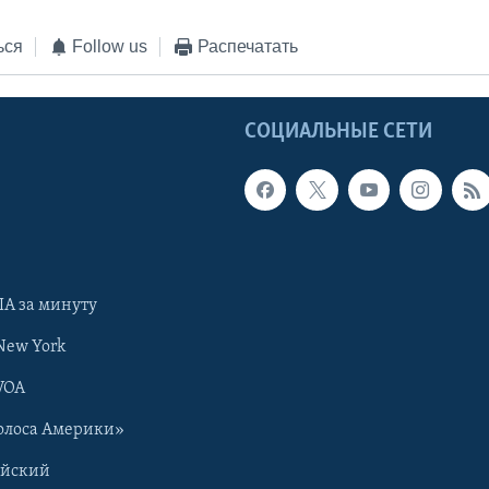
ься
Follow us
Распечатать
Ы
СОЦИАЛЬНЫЕ СЕТИ
А за минуту
New York
VOA
олоса Америки»
ийский