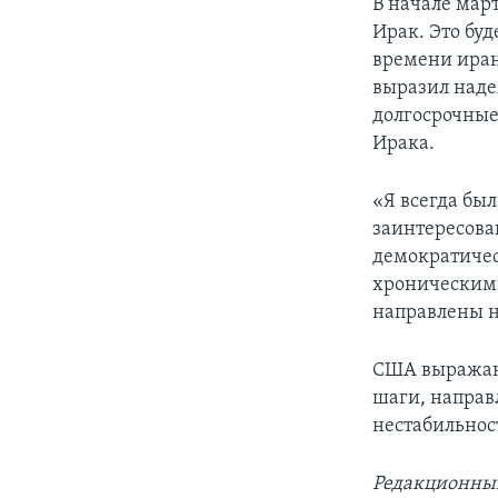
В начале мар
Ирак. Это бу
времени иран
выразил наде
долгосрочные
Ирака.
«Я всегда был
заинтересова
демократичес
хроническими
направлены н
США выражают
шаги, направ
нестабильнос
Редакционны