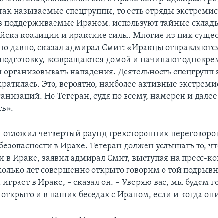
 так называемые спецгруппы, то есть отряды экстреми
ев поддерживаемые Ираном, используют тайные склад
ойска коалиции и иракские силы. Многие из них сущес
но давно, сказал адмирал Смит: «Иракцы отправляются
 подготовку, возвращаются домой и начинают одновре
и организовывать нападения. Деятельность спецгрупп 
кратилась. Это, вероятно, наиболее активные экстреми
низаций. Но Тегеран, судя по всему, намерен и далее
ь».
 отложил четвертый раунд трехсторонних переговоров
безопасности в Ираке. Тегеран должен услышать то, ч
ти в Ираке, заявил адмирал Смит, выступая на пресс-к
олько лет совершенно открыто говорим о той подрывн
играет в Ираке, – сказал он. – Уверяю вас, мы будем г
 открыто и в наших беседах с Ираном, если и когда они