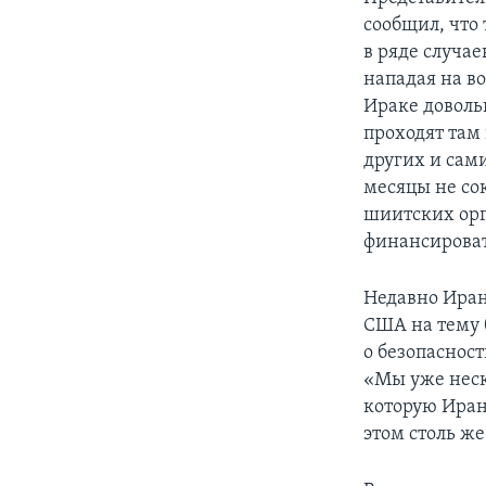
сообщил, что
в ряде случа
нападая на в
Ираке доволь
проходят там
других и сам
месяцы не со
шиитских орга
финансироват
Недавно Иран
США на тему 
о безопаснос
«Мы уже неск
которую Иран 
этом столь же