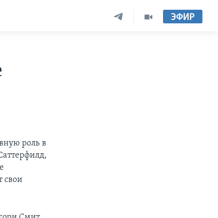
ЭФИР
е
вную роль в
Саттерфилд,
е
т свои
гори Смит