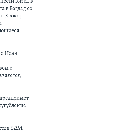
нести визит в
а в Багдад со
ан Крокер
и
сающиеся
не Иран
вом с
авляется,
 предпримет
усугубление
ства США.