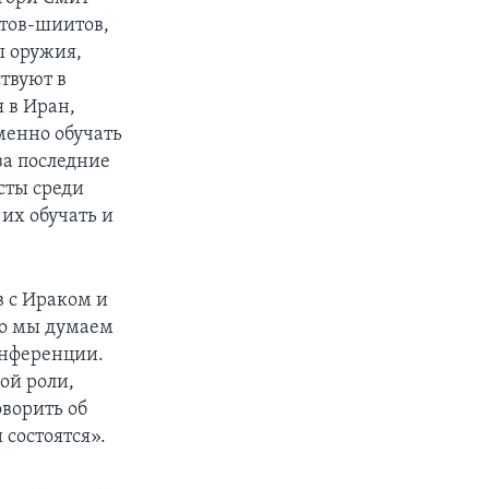
стов-шиитов,
ы оружия,
твуют в
 в Иран,
менно обучать
за последние
сты среди
 их обучать и
 с Ираком и
то мы думаем
онференции.
ой роли,
оворить об
 состоятся».