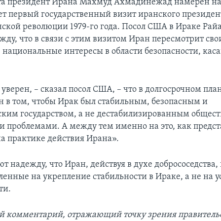
та президент Ирана Махмуд Ахмадинежад намерен на
дет первый государственный визит иранского президент
ской революции 1979-го года. Посол США в Ираке Рай
жду, что в связи с этим визитом Иран пересмотрит сво
 национальные интересы в области безопасности, ка
 уверен, – сказал посол США, – что в долгосрочном пла
н в том, чтобы Ирак был стабильным, безопасным и
ким государством, а не дестабилизированным общест
 проблемами. А между тем именно на это, как предст
а практике действия Ирана».
 надежду, что Иран, действуя в духе добрососедства,
ленные на укрепление стабильности в Ираке, а не на 
ти.
й комментарий, отражающий точку зрения правитель