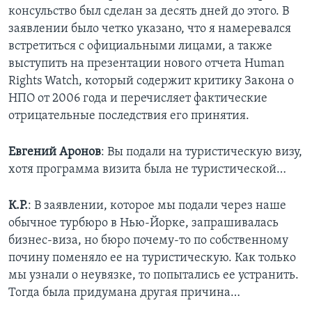
консульство был сделан за десять дней до этого. В
Learning English
заявлении было четко указано, что я намеревался
встретиться с официальными лицами, а также
СОЦИАЛЬНЫЕ СЕТИ
выступить на презентации нового отчета Human
Rights Watch, который содержит критику Закона о
НПО от 2006 года и перечисляет фактические
отрицательные последствия его принятия.
Языки
Евгений Аронов
: Вы подали на туристическую визу,
хотя программа визита была не туристической…
К.Р.
: В заявлении, которое мы подали через наше
обычное турбюро в Нью-Йорке, запрашивалась
бизнес-виза, но бюро почему-то по собственному
почину поменяло ее на туристическую. Как только
мы узнали о неувязке, то попытались ее устранить.
Тогда была придумана другая причина…