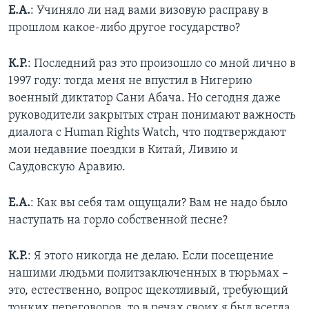
Е.А.
: Учиняло ли над вами визовую расправу в
прошлом какое-либо другое государство?
К.Р.
: Последний раз это произошло со мной лично в
1997 году: тогда меня не впустил в Нигерию
военный диктатор Сани Абача. Но сегодня даже
руководители закрытых стран понимают важность
диалога с Human Rights Watch, что подтверждают
мои недавние поездки в Китай, Ливию и
Саудовскую Аравию.
Е.А.
: Как вы себя там ощущали? Вам не надо было
наступать на горло собственной песне?
К.Р.
: Я этого никогда не делаю. Если посещение
нашими людьми политзаключенных в тюрьмах –
это, естественно, вопрос щекотливый, требующий
тонких переговоров, то в речах своих я был всегда