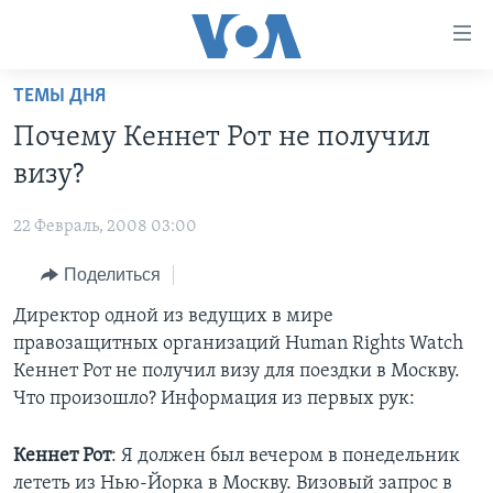
Линки
доступности
Перейти
ТЕМЫ ДНЯ
на
ГЛАВНОЕ
Почему Кеннет Рот не получил
основной
ПРОГРАММЫ
контент
визу?
ПРОЕКТЫ
Перейти
АМЕРИКА
к
22 Февраль, 2008 03:00
ЭКСПЕРТИЗА
НОВОСТИ ЗА МИНУТУ
УЧИМ АНГЛИЙСКИЙ
основной
Поделиться
ИНТЕРВЬЮ
ИТОГИ
НАША АМЕРИКАНСКАЯ ИСТОРИЯ
навигации
Перейти
ФАКТЫ ПРОТИВ ФЕЙКОВ
Директор одной из ведущих в мире
ПОЧЕМУ ЭТО ВАЖНО?
А КАК В АМЕРИКЕ?
в
правозащитных организаций Human Rights Watch
ЗА СВОБОДУ ПРЕССЫ
ДИСКУССИЯ VOA
АРТЕФАКТЫ
поиск
Кеннет Рот не получил визу для поездки в Москву.
УЧИМ АНГЛИЙСКИЙ
ДЕТАЛИ
АМЕРИКАНСКИЕ ГОРОДКИ
Что произошло? Информация из первых рук:
ВИДЕО
НЬЮ-ЙОРК NEW YORK
ТЕСТЫ
Кеннет Рот
: Я должен был вечером в понедельник
ПОДПИСКА НА НОВОСТИ
АМЕРИКА. БОЛЬШОЕ ПУТЕШЕСТВИЕ
лететь из Нью-Йорка в Москву. Визовый запрос в