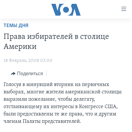
Линки
доступности
Перейти
ТЕМЫ ДНЯ
на
ГЛАВНОЕ
Права избирателей в столице
основной
ПРОГРАММЫ
контент
Америки
ПРОЕКТЫ
Перейти
АМЕРИКА
к
18 Февраль, 2008 03:00
ЭКСПЕРТИЗА
НОВОСТИ ЗА МИНУТУ
УЧИМ АНГЛИЙСКИЙ
основной
Поделиться
ИНТЕРВЬЮ
ИТОГИ
НАША АМЕРИКАНСКАЯ ИСТОРИЯ
навигации
Перейти
ФАКТЫ ПРОТИВ ФЕЙКОВ
Голосуя в минувший вторник на первичных
ПОЧЕМУ ЭТО ВАЖНО?
А КАК В АМЕРИКЕ?
в
выборах, многие жители американской столицы
ЗА СВОБОДУ ПРЕССЫ
ДИСКУССИЯ VOA
АРТЕФАКТЫ
поиск
выразили пожелание, чтобы делегату,
УЧИМ АНГЛИЙСКИЙ
ДЕТАЛИ
АМЕРИКАНСКИЕ ГОРОДКИ
отстаивающему их интересы в Конгрессе США,
были предоставлены те же права, что и другим
ВИДЕО
НЬЮ-ЙОРК NEW YORK
ТЕСТЫ
членам Палаты представителей.
ПОДПИСКА НА НОВОСТИ
АМЕРИКА. БОЛЬШОЕ ПУТЕШЕСТВИЕ