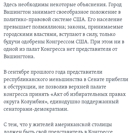
Здесь необходимы некоторые объяснения. Город
Learning English
Вашингтон занимает своеобразное положение в
политико-правовой системе США. Его население
СОЦИАЛЬНЫЕ СЕТИ
превышает полмиллиона; законы, принимаемые
городскими властями, вступают в силу, только
будучи одобрены Конгрессом США. При этом ни в
одной из палат Конгресса нет представителя от
Языки
Вашингтона.
В сентябре прошлого года представители
республиканского меньшинства в Сенате прибегли
к обструкции, не позволив верхней палате
конгресса принять «Акт об избирательных правах
округа Колумбия», единодушно поддержанный
сенаторами-демократами.
С тем, что у жителей американской столицы
должен быть свой представитель в Конгрессе,