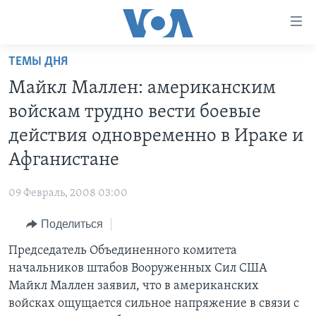
Линки
доступности
Перейти
ТЕМЫ ДНЯ
на
ГЛАВНОЕ
Майкл Маллен: американским
основной
ПРОГРАММЫ
контент
войскам трудно вести боевые
ПРОЕКТЫ
Перейти
АМЕРИКА
действия одновременно в Ираке и
к
ЭКСПЕРТИЗА
НОВОСТИ ЗА МИНУТУ
УЧИМ АНГЛИЙСКИЙ
Афганистане
основной
ИНТЕРВЬЮ
ИТОГИ
НАША АМЕРИКАНСКАЯ ИСТОРИЯ
навигации
09 Февраль, 2008 03:00
Перейти
ФАКТЫ ПРОТИВ ФЕЙКОВ
ПОЧЕМУ ЭТО ВАЖНО?
А КАК В АМЕРИКЕ?
в
Поделиться
ЗА СВОБОДУ ПРЕССЫ
ДИСКУССИЯ VOA
АРТЕФАКТЫ
поиск
Председатель Объединенного комитета
УЧИМ АНГЛИЙСКИЙ
ДЕТАЛИ
АМЕРИКАНСКИЕ ГОРОДКИ
начальников штабов Вооруженных Сил США
ВИДЕО
НЬЮ-ЙОРК NEW YORK
ТЕСТЫ
Майкл Маллен заявил, что в американских
войсках ощущается сильное напряжение в связи с
ПОДПИСКА НА НОВОСТИ
АМЕРИКА. БОЛЬШОЕ ПУТЕШЕСТВИЕ