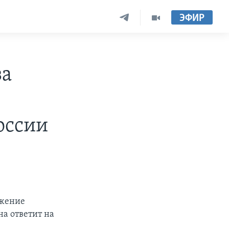
ЭФИР
за
оссии
ижение
на ответит на