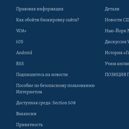
Правовая информация
Детали
Как обойти блокировку сайта?
Новости СШ
VOA+
Нью-Йорк 
iOS
Дискуссия 
Android
История «Г
RSS
Учим англ
Learning English
Подпишитесь на новости
ПОЗИЦИЯ 
Пособие по безопасному пользованию
СОЦИАЛЬНЫЕ СЕТИ
Интернетом
Доступная среда: Section 508
Вакансии
Приватность
Языки