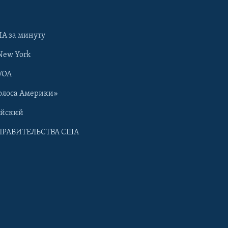
А за минуту
New York
VOA
олоса Америки»
ийский
ПРАВИТЕЛЬСТВА США