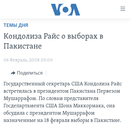
Линки
доступности
Перейти
ТЕМЫ ДНЯ
на
ГЛАВНОЕ
Кондолиза Райс о выборах в
основной
ПРОГРАММЫ
контент
Пакистане
ПРОЕКТЫ
Перейти
АМЕРИКА
к
06 Февраль, 2008 03:00
ЭКСПЕРТИЗА
НОВОСТИ ЗА МИНУТУ
УЧИМ АНГЛИЙСКИЙ
основной
Поделиться
ИНТЕРВЬЮ
ИТОГИ
НАША АМЕРИКАНСКАЯ ИСТОРИЯ
навигации
Перейти
ФАКТЫ ПРОТИВ ФЕЙКОВ
Государственный секретарь США Кондолиза Райс
ПОЧЕМУ ЭТО ВАЖНО?
А КАК В АМЕРИКЕ?
в
встретилась в президентом Пакистана Первезом
ЗА СВОБОДУ ПРЕССЫ
ДИСКУССИЯ VOA
АРТЕФАКТЫ
поиск
Мушаррафом. По словам представителя
УЧИМ АНГЛИЙСКИЙ
ДЕТАЛИ
АМЕРИКАНСКИЕ ГОРОДКИ
Госдепартамента США Шона Маккормака, она
обсудила с президентом Мушаррафом
ВИДЕО
НЬЮ-ЙОРК NEW YORK
ТЕСТЫ
назначенные на 18 февраля выборы в Пакистане.
ПОДПИСКА НА НОВОСТИ
АМЕРИКА. БОЛЬШОЕ ПУТЕШЕСТВИЕ