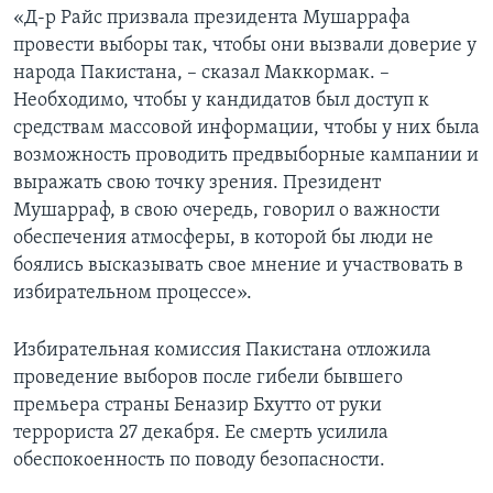
«Д-р Райс призвала президента Мушаррафа
Learning English
провести выборы так, чтобы они вызвали доверие у
народа Пакистана, – сказал Маккормак. –
СОЦИАЛЬНЫЕ СЕТИ
Необходимо, чтобы у кандидатов был доступ к
средствам массовой информации, чтобы у них была
возможность проводить предвыборные кампании и
выражать свою точку зрения. Президент
Языки
Мушарраф, в свою очередь, говорил о важности
обеспечения атмосферы, в которой бы люди не
боялись высказывать свое мнение и участвовать в
избирательном процессе».
Избирательная комиссия Пакистана отложила
проведение выборов после гибели бывшего
премьера страны Беназир Бхутто от руки
террориста 27 декабря. Ее смерть усилила
обеспокоенность по поводу безопасности.