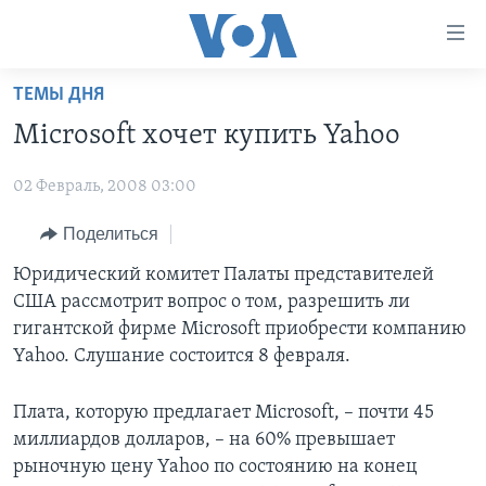
Линки
доступности
Перейти
ТЕМЫ ДНЯ
на
ГЛАВНОЕ
Microsoft хочет купить Yahoo
основной
ПРОГРАММЫ
контент
02 Февраль, 2008 03:00
ПРОЕКТЫ
Перейти
АМЕРИКА
к
ЭКСПЕРТИЗА
Поделиться
НОВОСТИ ЗА МИНУТУ
УЧИМ АНГЛИЙСКИЙ
основной
ИНТЕРВЬЮ
ИТОГИ
НАША АМЕРИКАНСКАЯ ИСТОРИЯ
Юридический комитет Палаты представителей
навигации
США рассмотрит вопрос о том, разрешить ли
Перейти
ФАКТЫ ПРОТИВ ФЕЙКОВ
ПОЧЕМУ ЭТО ВАЖНО?
А КАК В АМЕРИКЕ?
гигантской фирме Microsoft приобрести компанию
в
ЗА СВОБОДУ ПРЕССЫ
ДИСКУССИЯ VOA
АРТЕФАКТЫ
Yahoo. Слушание состоится 8 февраля.
поиск
УЧИМ АНГЛИЙСКИЙ
ДЕТАЛИ
АМЕРИКАНСКИЕ ГОРОДКИ
Плата, которую предлагает Microsoft, – почти 45
ВИДЕО
НЬЮ-ЙОРК NEW YORK
ТЕСТЫ
миллиардов долларов, – на 60% превышает
рыночную цену Yahoo по состоянию на конец
ПОДПИСКА НА НОВОСТИ
АМЕРИКА. БОЛЬШОЕ ПУТЕШЕСТВИЕ