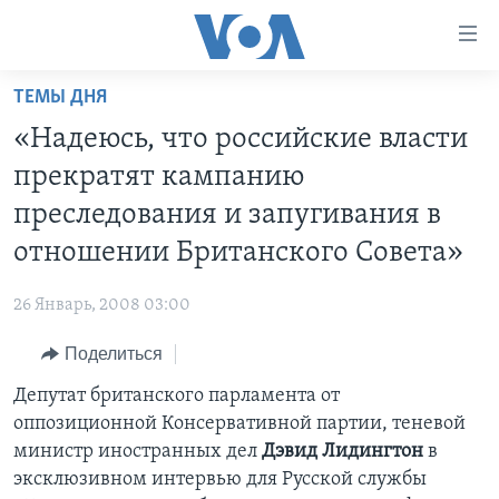
Линки
доступности
Перейти
ТЕМЫ ДНЯ
на
ГЛАВНОЕ
«Надеюсь, что российские власти
основной
ПРОГРАММЫ
контент
прекратят кампанию
ПРОЕКТЫ
Перейти
АМЕРИКА
преследования и запугивания в
к
ЭКСПЕРТИЗА
НОВОСТИ ЗА МИНУТУ
УЧИМ АНГЛИЙСКИЙ
отношении Британского Совета»
основной
ИНТЕРВЬЮ
ИТОГИ
НАША АМЕРИКАНСКАЯ ИСТОРИЯ
навигации
26 Январь, 2008 03:00
Перейти
ФАКТЫ ПРОТИВ ФЕЙКОВ
ПОЧЕМУ ЭТО ВАЖНО?
А КАК В АМЕРИКЕ?
в
Поделиться
ЗА СВОБОДУ ПРЕССЫ
ДИСКУССИЯ VOA
АРТЕФАКТЫ
поиск
Депутат британского парламента от
УЧИМ АНГЛИЙСКИЙ
ДЕТАЛИ
АМЕРИКАНСКИЕ ГОРОДКИ
оппозиционной Консервативной партии, теневой
ВИДЕО
НЬЮ-ЙОРК NEW YORK
ТЕСТЫ
министр иностранных дел
Дэвид Лидингтон
в
эксклюзивном интервью для Русской службы
ПОДПИСКА НА НОВОСТИ
АМЕРИКА. БОЛЬШОЕ ПУТЕШЕСТВИЕ