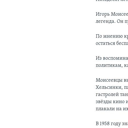
Игорь Моисеев
легенда. Он 
По мнению кр
остаться бесп
Из воспомина
политикам, ка
Моисеевцы вы
Хельсинки, п
гастролей та
звёзды кино 
плакали на и
В 1958 году 