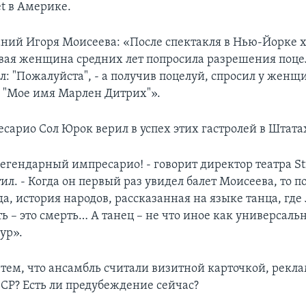
et в Америке.
ний Игоря Моисеева: «После спектакля в Нью-Йорке 
ивая женщина средних лет попросила разрешения поц
ил: "Пожалуйста", - а получив поцелуй, спросил у женщ
: "Мое имя Марлен Дитрих"».
сарио Сол Юрок верил в успех этих гастролей в Штата
легендарный импресарио! - говорит директор театра S
л. - Когда он первый раз увидел балет Моисеева, то по
а, история народов, рассказанная на языке танца, где 
ь – это смерть… А танец – не что иное как универсаль
ур».
с тем, что ансамбль считали визитной карточкой, рекл
СР? Есть ли предубеждение сейчас?