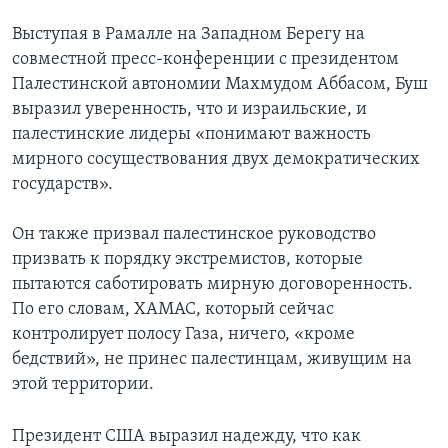
Выступая в Рамалле на Западном Берегу на
Learning English
совместной пресс-конференции с президентом
Палестинской автономии Махмудом Аббасом, Буш
СОЦИАЛЬНЫЕ СЕТИ
выразил уверенность, что и израильские, и
палестинские лидеры «понимают важность
мирного сосуществования двух демократических
Языки
государств».
Он также призвал палестинское руководство
призвать к порядку экстремистов, которые
пытаются саботировать мирную договоренность.
По его словам, ХАМАС, который сейчас
контролирует полосу Газа, ничего, «кроме
бедствий», не принес палестинцам, живущим на
этой территории.
Президент США выразил надежду, что как