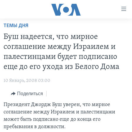
Линки
доступности
Перейти
ТЕМЫ ДНЯ
на
ГЛАВНОЕ
Буш надеется, что мирное
основной
ПРОГРАММЫ
контент
соглашение между Израилем и
ПРОЕКТЫ
Перейти
АМЕРИКА
палестинцами будет подписано
к
ЭКСПЕРТИЗА
НОВОСТИ ЗА МИНУТУ
УЧИМ АНГЛИЙСКИЙ
еще до его ухода из Белого Дома
основной
ИНТЕРВЬЮ
ИТОГИ
НАША АМЕРИКАНСКАЯ ИСТОРИЯ
навигации
10 Январь, 2008 03:00
Перейти
ФАКТЫ ПРОТИВ ФЕЙКОВ
ПОЧЕМУ ЭТО ВАЖНО?
А КАК В АМЕРИКЕ?
в
Поделиться
ЗА СВОБОДУ ПРЕССЫ
ДИСКУССИЯ VOA
АРТЕФАКТЫ
поиск
Президент Джордж Буш уверен, что мирное
УЧИМ АНГЛИЙСКИЙ
ДЕТАЛИ
АМЕРИКАНСКИЕ ГОРОДКИ
соглашение между Израилем и палестинцами
ВИДЕО
НЬЮ-ЙОРК NEW YORK
ТЕСТЫ
может быть подписано еще до конца его
пребывания в должности.
ПОДПИСКА НА НОВОСТИ
АМЕРИКА. БОЛЬШОЕ ПУТЕШЕСТВИЕ