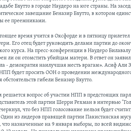
адьбе Бхутто в городе Наудеро на юге страны. На засе
итическое завещание Беназир Бхутто, в котором един
ы ее преемниками.
тоящее время учится в Оксфорде и в пятницу прилетел
ери. Его отец будет руководить делами партии до око
кого курса. На пресс-конференции в Наудеро Билавалу
ен ли он отомстить убийцам матери. В ответ он заяви
ила - демократия наилучшая месть врагам». Асиф Али 
 НПП будет просить ООН о проведении международног
 обстоятельств гибели Беназир Бхутто.
 решается вопрос об участии НПП в предстоящих пар
дставитель этой партии Шерри Рехман в интервью "Го
черкнул, что без НПП голосование нельзя будет считат
Один из лидеров правящей партии Пакистанская мус
 что назначенные на 9 января выборы, по всей видимо