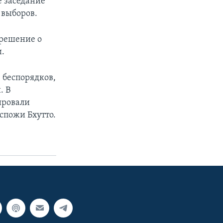
е заседание
 выборов.
 решение о
и.
 беспорядков,
. В
ировали
спожи Бхутто.