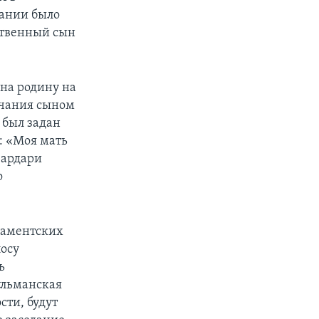
дании было
ственный сын
 на родину на
нчания сыном
 был задан
л: «Моя мать
Зардари
о
ламентских
лосу
ь
ульманская
сти, будут