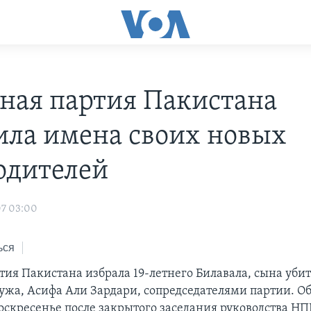
ная партия Пакистана
ила имена своих новых
одителей
07 03:00
ься
тия Пакистана избрала 19-летнего Билавала, сына уби
мужа, Асифа Али Зардари, сопредседателями партии. О
воскресенье после закрытого заседания руководства НП