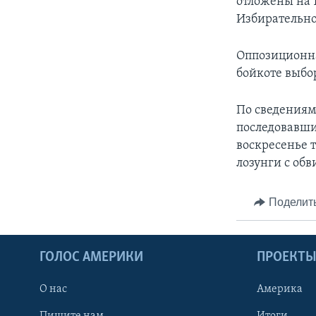
отложены на 
Избирательно
Оппозиционна
бойкоте выбор
По сведениям
последовавши
воскресенье 
лозунги с об
Поделит
ГОЛОС АМЕРИКИ
ПРОЕКТ
О нас
Америка
Пишите нам
Итоги