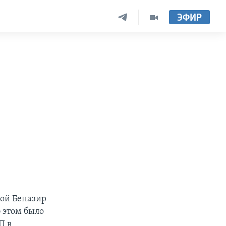
ЭФИР
той Беназир
б этом было
П в