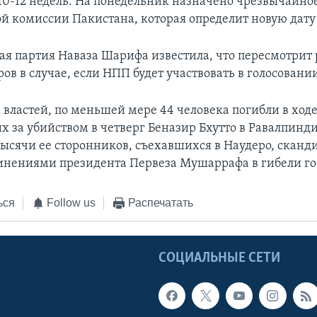
10-12 недель. На понедельник назначено чрезвычайно
й комиссии Пакистана, которая определит новую дату
я партия Наваза Шарифа известила, что пересмотрит
ов в случае, если НПП будет участвовать в голосовани
 властей, по меньшей мере 44 человека погибли в ходе
х за убийством в четверг Беназир Бхутто в Равалпинди
тысячи ее сторонников, съехавшихся в Наудеро, сканд
винениями президента Первеза Мушаррафа в гибели го
ься
Follow us
Распечатать
Ы
СОЦИАЛЬНЫЕ СЕТИ