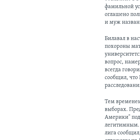
фамильной ус
оглашено пол
и муж назван
Билавал в нас
похороны мат
университетс
вопрос, намер
всегда говор
сообщил, что
расследования
Тем временем
выборах. Пре
Америки" под
легитимным. 
лига сообщил,