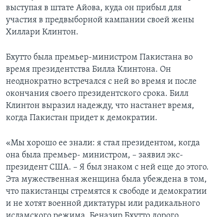
выступая в штате Айова, куда он прибыл для
Learning English
участия в предвыборной кампании своей жены
Хиллари Клинтон.
СОЦИАЛЬНЫЕ СЕТИ
Бхутто была премьер-министром Пакистана во
время президентства Билла Клинтона. Он
неоднократно встречался с ней во время и после
Языки
окончания своего президентского срока. Билл
Клинтон выразил надежду, что настанет время,
когда Пакистан придет к демократии.
«Мы хорошо ее знали: я стал президентом, когда
она была премьер- министром, – заявил экс-
президент США. – Я был знаком с ней еще до этого.
Эта мужественная женщина была убеждена в том,
что пакистанцы стремятся к свободе и демократии
и не хотят военной диктатуры или радикального
исламского режима. Беназир Бхутто дорого