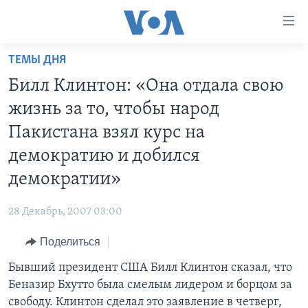
Линки
доступности
Перейти
ТЕМЫ ДНЯ
на
ГЛАВНОЕ
Билл Клинтон: «Она отдала свою
основной
ПРОГРАММЫ
контент
жизнь за то, чтобы народ
ПРОЕКТЫ
Перейти
АМЕРИКА
Пакистана взял курс на
к
ЭКСПЕРТИЗА
НОВОСТИ ЗА МИНУТУ
УЧИМ АНГЛИЙСКИЙ
демократию и добился
основной
ИНТЕРВЬЮ
ИТОГИ
НАША АМЕРИКАНСКАЯ ИСТОРИЯ
навигации
демократии»
Перейти
ФАКТЫ ПРОТИВ ФЕЙКОВ
ПОЧЕМУ ЭТО ВАЖНО?
А КАК В АМЕРИКЕ?
в
28 Декабрь, 2007 03:00
ЗА СВОБОДУ ПРЕССЫ
ДИСКУССИЯ VOA
АРТЕФАКТЫ
поиск
Поделиться
УЧИМ АНГЛИЙСКИЙ
ДЕТАЛИ
АМЕРИКАНСКИЕ ГОРОДКИ
Бывший президент США Билл Клинтон сказал, что
ВИДЕО
НЬЮ-ЙОРК NEW YORK
ТЕСТЫ
Беназир Бхутто была смелым лидером и борцом за
ПОДПИСКА НА НОВОСТИ
АМЕРИКА. БОЛЬШОЕ ПУТЕШЕСТВИЕ
свободу. Клинтон сделал это заявление в четверг,