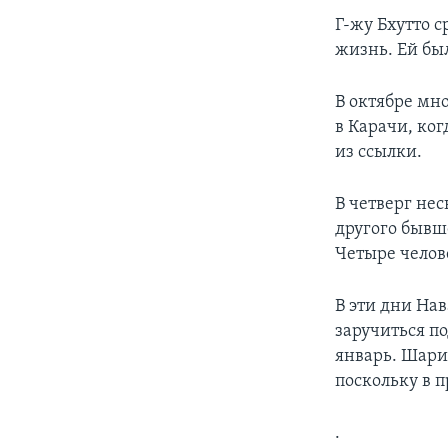
Г-жу Бхутто с
жизнь. Ей был
В октябре мн
в Карачи, ко
из ссылки.
В четверг не
другого бывш
Четыре челов
В эти дни На
заручиться п
январь. Шари
поскольку в 
.