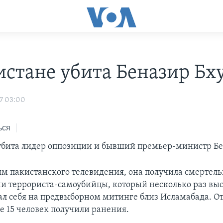
истане убита Беназир Бх
7 03:00
ься
убита лидер оппозиции и бывший премьер-министр Бе
м пакистанского телевидения, она получила смертел
и террориста-самоубийцы, который несколько раз выс
вал себя на предвыборном митинге близ Исламабада. От
 15 человек получили ранения.