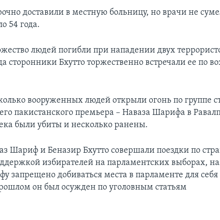
рочно доставили в местную больницу, но врачи не суме
о 54 года.
ожество людей погибли при нападении двух террорис
гда сторонники Бхутто торжественно встречали ее по 
сколько вооруженных людей открыли огонь по группе 
его пакистанского премьера – Наваза Шарифа в Равал
ека были убиты и несколько ранены.
ваз Шариф и Беназир Бхутто совершали поездки по стра
оддержкой избирателей на парламентских выборах, н
фу запрещено добиваться места в парламенте для себя
прошлом он был осужден по уголовным статьям