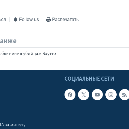
ься
Follow us
Распечатать
также
 обвинения убийцам Бхутто
Ы
СОЦИАЛЬНЫЕ СЕТИ
А за минуту