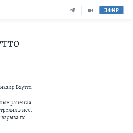
ЭФИР
утто
назир Бхутто.
ьные ранения
трелил в нее,
 взрыва по