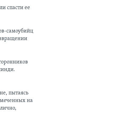
ли спасти ее
тов-самоубийц
возвращении
сторонников
пинди.
не, пытаясь
амеченных на
 лично,