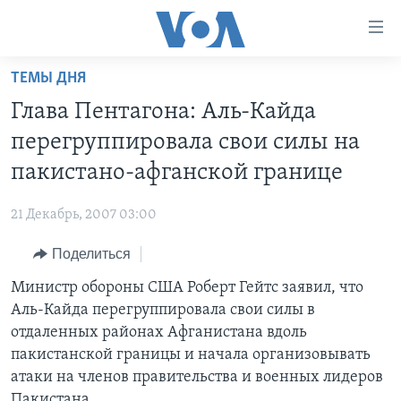
Линки
доступности
Перейти
ТЕМЫ ДНЯ
на
ГЛАВНОЕ
Глава Пентагона: Аль-Кайда
основной
ПРОГРАММЫ
контент
перегруппировала свои силы на
ПРОЕКТЫ
Перейти
АМЕРИКА
пакистано-афганской границе
к
ЭКСПЕРТИЗА
НОВОСТИ ЗА МИНУТУ
УЧИМ АНГЛИЙСКИЙ
основной
21 Декабрь, 2007 03:00
ИНТЕРВЬЮ
ИТОГИ
НАША АМЕРИКАНСКАЯ ИСТОРИЯ
навигации
Перейти
Поделиться
ФАКТЫ ПРОТИВ ФЕЙКОВ
ПОЧЕМУ ЭТО ВАЖНО?
А КАК В АМЕРИКЕ?
в
Министр обороны США Роберт Гейтс заявил, что
ЗА СВОБОДУ ПРЕССЫ
ДИСКУССИЯ VOA
АРТЕФАКТЫ
поиск
Аль-Кайда перегруппировала свои силы в
УЧИМ АНГЛИЙСКИЙ
ДЕТАЛИ
АМЕРИКАНСКИЕ ГОРОДКИ
отдаленных районах Афганистана вдоль
ВИДЕО
пакистанской границы и начала организовывать
НЬЮ-ЙОРК NEW YORK
ТЕСТЫ
атаки на членов правительства и военных лидеров
ПОДПИСКА НА НОВОСТИ
АМЕРИКА. БОЛЬШОЕ ПУТЕШЕСТВИЕ
Пакистана.