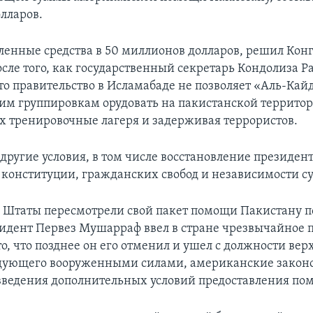
лларов.
ленные средства в 50 миллионов долларов, решил Конг
сле того, как государственный секретарь Кондолиза Р
что правительство в Исламабаде не позволяет «Аль-Кай
им группировкам орудовать на пакистанской территор
х тренировочные лагеря и задерживая террористов.
другие условия, в том числе восстановление президен
онституции, гражданских свобод и независимости су
Штаты пересмотрели свой пакет помощи Пакистану пос
зидент Первез Мушарраф ввел в стране чрезвычайное 
о, что позднее он его отменил и ушел с должности вер
дующего вооруженными силами, американские закон
введения дополнительных условий предоставления по