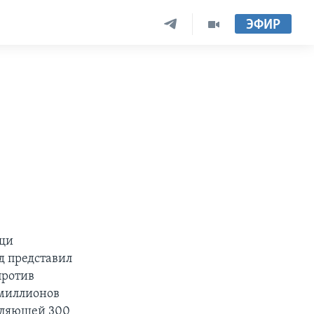
ЭФИР
ощи
д представил
против
 миллионов
вляющей 300