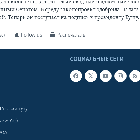
были включены в гигантский сводный бюджетный зако
нный Сенатом. В среду законопроект одобрила Палата
й. Теперь он поступает на подпись к президенту Бушу.
ься
Follow us
Распечатать
Ы
СОЦИАЛЬНЫЕ СЕТИ
А за минуту
New York
VOA