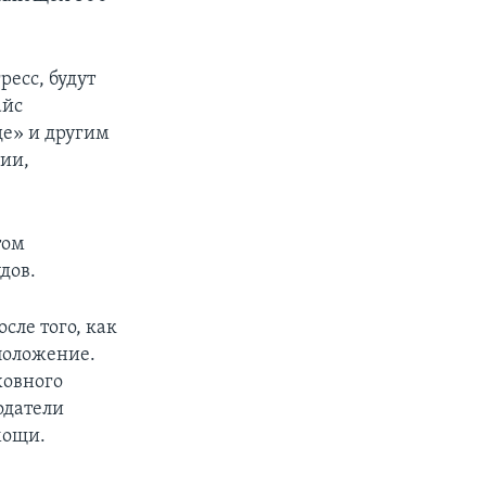
ресс, будут
айс
де» и другим
ии,
том
дов.
ле того, как
положение.
ховного
одатели
мощи.