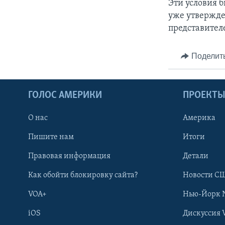
Эти условия 
уже утвержде
представителе
Поделит
ГОЛОС АМЕРИКИ
ПРОЕКТ
О нас
Америка
Пишите нам
Итоги
Правовая информация
Детали
Как обойти блокировку сайта?
Новости СШ
VOA+
Нью-Йорк 
iOS
Дискуссия 